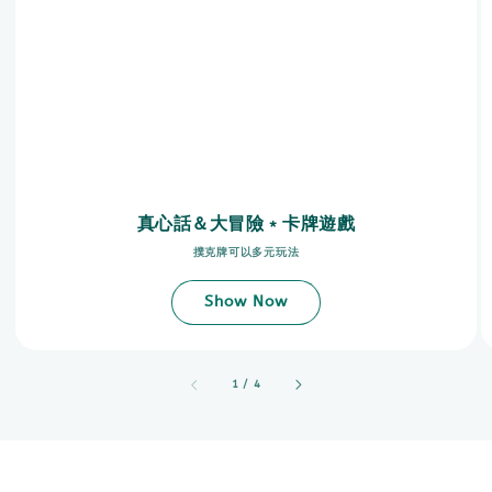
真心話＆大冒險﹡卡牌遊戲
撲克牌可以多元玩法
Show Now
accessibility.of
1
/
4