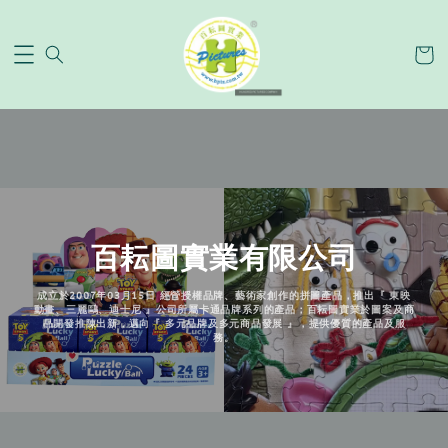
百耘圖實業有限公司
成立於2007年03月15日 經營授權品牌、藝術家創作的拼圖產品，推出『 東映
動畫、三麗鷗、迪士尼 』公司所屬卡通品牌系列的產品；百耘圖實業於圖案及商
品開發推陳出新，邁向『 多元品牌及多元商品發展 』，提供優質的產品及服
務。