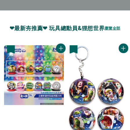
❤最新夯推薦❤ 玩具總動員&狸想世界
瀏覽全部
優惠
優惠