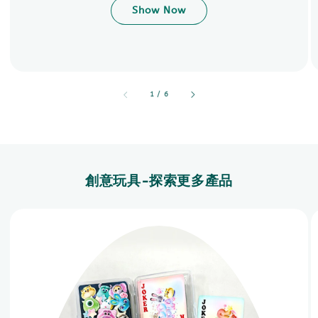
Show Now
accessibility.of
1
/
6
創意玩具-探索更多產品