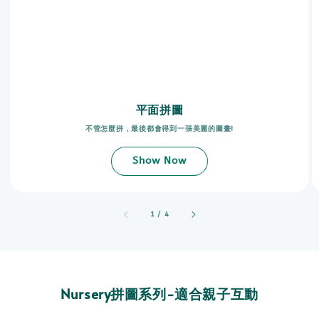
平面拼圖
不管怎麼拼，最後都會得到一張美麗的圖畫!
Show Now
accessibility.of
1
/
4
Nursery拼圖系列-適合親子互動