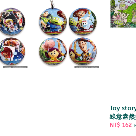
Toy sto
綠意盎然
Sale
NT$ 162
price