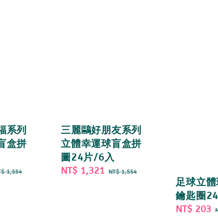
福系列
三麗鷗好朋友系列
盲盒拼
立體幸運球盲盒拼
圖24片/6入
egular
Sale
NT$ 1,321
Regular
$ 1,554
NT$ 1,554
足球立體
rice
price
price
鑰匙圈2
Sale
NT$ 203