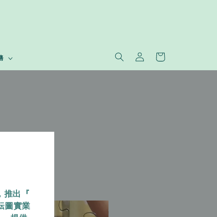
務
，推出『
耘圖實業