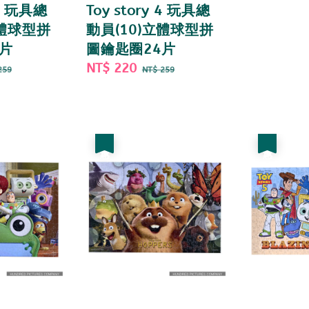
 4 玩具總
Toy story 4 玩具總
立體球型拼
動員(10)立體球型拼
片
圖鑰匙圈24片
gular
Sale
NT$ 220
Regular
259
NT$ 259
ce
price
price
優惠
優惠