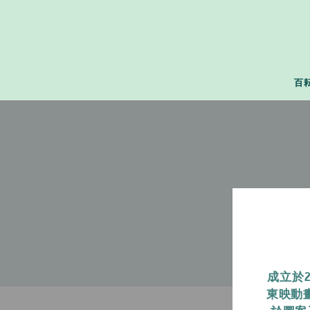
百
成立於
東映動