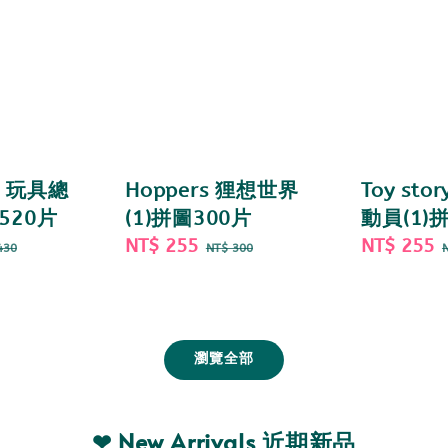
 5 玩具總
Hoppers 狸想世界
Toy sto
520片
(1)拼圖300片
動員(1)
gular
Sale
NT$ 255
Regular
Sale
NT$ 255
430
NT$ 300
ce
price
price
price
瀏覽全部
❤ New Arrivals 近期新品