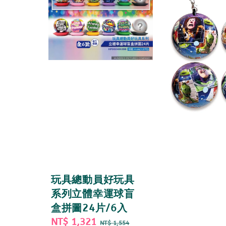
玩具總動員好玩具
系列立體幸運球盲
盒拼圖24片/6入
Sale
NT$ 1,321
Regular
NT$ 1,554