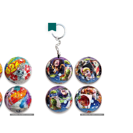
price
price
price
優惠