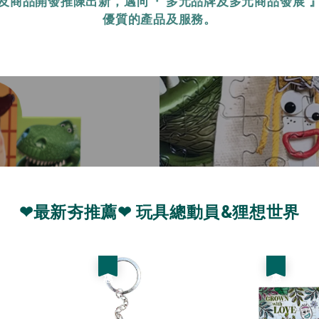
及商品開發推陳出新，邁向『 多元品牌及多元商品發展 
優質的產品及服務。
❤最新夯推薦❤ 玩具總動員&狸想世界
優惠
優惠