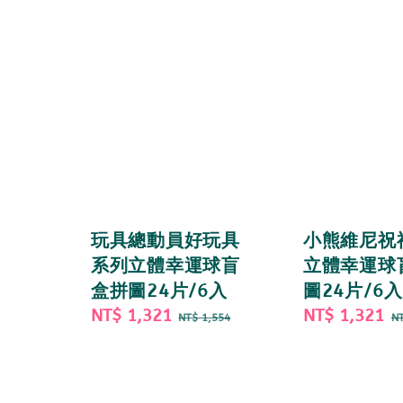
玩具總動員好玩具
小熊維尼祝
系列立體幸運球盲
立體幸運球
盒拼圖24片/6入
圖24片/6入
Sale
NT$ 1,321
Regular
Sale
NT$ 1,321
R
NT$ 1,554
NT
price
price
price
p