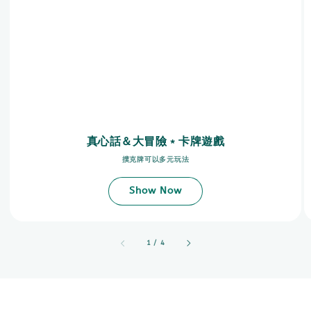
真心話＆大冒險﹡卡牌遊戲
撲克牌可以多元玩法
Show Now
accessibility.of
1
/
4