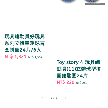
玩具總動員好玩具
系列立體幸運球盲
盒拼圖24片/6入
Sale
NT$ 1,321
Regular
NT$ 1,554
Toy story 4 玩具總
price
price
動員(11)立體球型拼
圖鑰匙圈24片
Sale
NT$ 220
Regular
NT$ 259
price
price
1
/
9