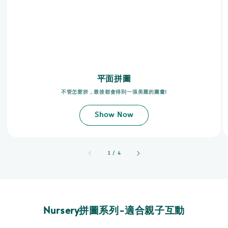
平面拼圖
不管怎麼拼，最後都會得到一張美麗的圖畫!
Show Now
accessibility.of
1
/
4
Nursery拼圖系列-適合親子互動