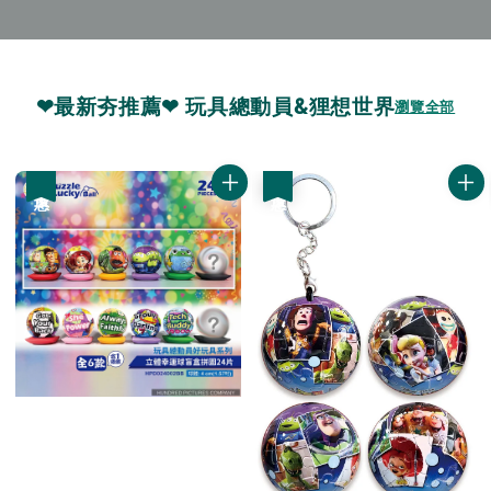
❤最新夯推薦❤ 玩具總動員&狸想世界
瀏覽全部
優惠
優惠