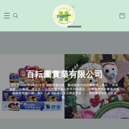
百耘圖實業有限公司
成立於2007年03月15日 經營授權品牌、藝術家創作的拼圖產品，推出『 東映
動畫、三麗鷗、迪士尼 』公司所屬卡通品牌系列的產品；百耘圖實業於圖案及商
品開發推陳出新，邁向『 多元品牌及多元商品發展 』，提供優質的產品及服
務。