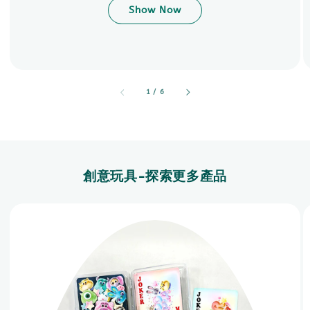
Show Now
accessibility.of
1
/
6
創意玩具-探索更多產品