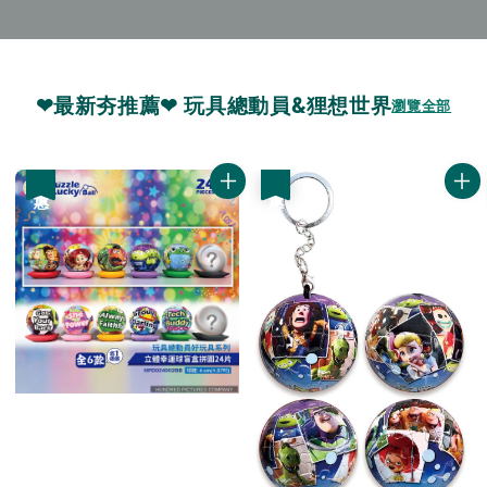
❤最新夯推薦❤ 玩具總動員&狸想世界
瀏覽全部
優惠
優惠