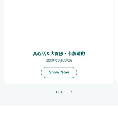
真心話＆大冒險﹡卡牌遊戲
撲克牌可以多元玩法
Show Now
accessibility.of
1
/
4