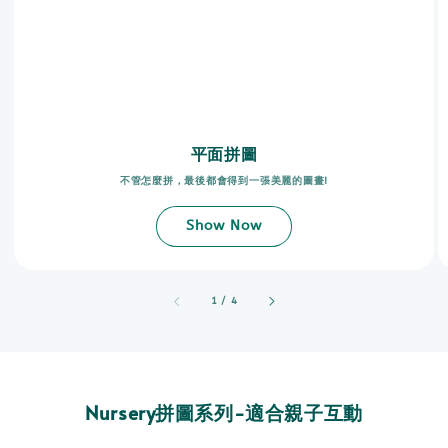
平面拼圖
不管怎麼拼，最後都會得到一張美麗的圖畫!
Show Now
accessibility.of
1
/
4
Nursery拼圖系列-適合親子互動