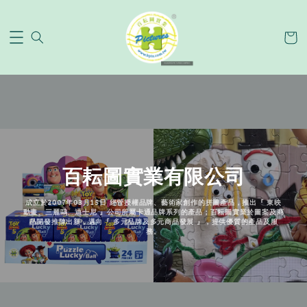
百耘圖實業有限公司
成立於2007年03月15日 經營授權品牌、藝術家創作的拼圖產品，推出『 東映
動畫、三麗鷗、迪士尼 』公司所屬卡通品牌系列的產品；百耘圖實業於圖案及商
品開發推陳出新，邁向『 多元品牌及多元商品發展 』，提供優質的產品及服
務。