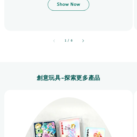
Show Now
accessibility.of
1
/
6
創意玩具-探索更多產品