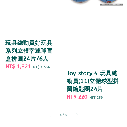
玩具總動員好玩具
系列立體幸運球盲
盒拼圖24片/6入
Sale
NT$ 1,321
Regular
NT$ 1,554
Toy story 4 玩具總
price
price
動員(11)立體球型拼
圖鑰匙圈24片
Sale
NT$ 220
Regular
NT$ 259
price
price
1
/
9