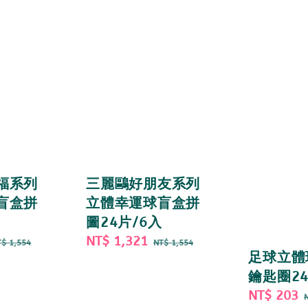
福系列
三麗鷗好朋友系列
盲盒拼
立體幸運球盲盒拼
圖24片/6入
egular
Sale
NT$ 1,321
Regular
$ 1,554
NT$ 1,554
足球立體
rice
price
price
鑰匙圈2
Sale
NT$ 203