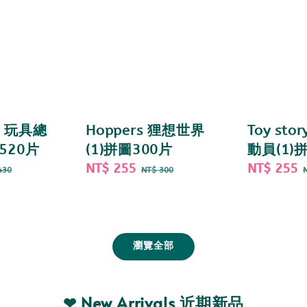
 5 玩具總
Hoppers 狸想世界
Toy sto
520片
(1)拼圖300片
動員(1)
gular
Sale
NT$ 255
Regular
Sale
NT$ 255
430
NT$ 300
ce
price
price
price
瀏覽全部
❤ New Arrivals 近期新品