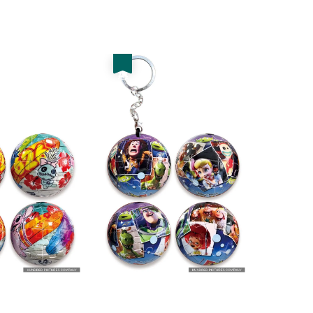
price
price
price
優惠