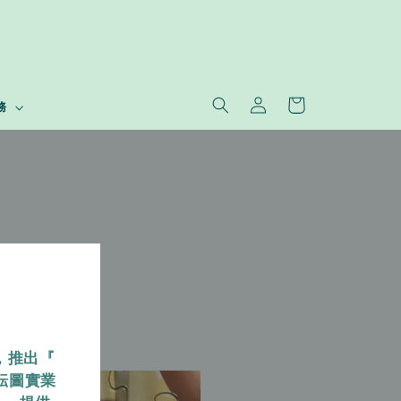
務
，推出『
耘圖實業