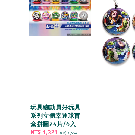
玩具總動員好玩具
系列立體幸運球盲
盒拼圖24片/6入
Sale
NT$ 1,321
Regular
NT$ 1,554