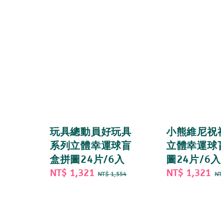
玩具總動員好玩具
小熊維尼祝
系列立體幸運球盲
立體幸運球
盒拼圖24片/6入
圖24片/6入
Sale
NT$ 1,321
Regular
Sale
NT$ 1,321
R
NT$ 1,554
NT
price
price
price
p