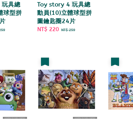
 4 玩具總
Toy story 4 玩具總
立體球型拼
動員(10)立體球型拼
片
圖鑰匙圈24片
gular
Sale
NT$ 220
Regular
259
NT$ 259
ce
price
price
優惠
優惠