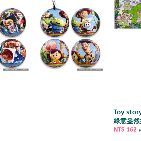
Toy sto
綠意盎然
Sale
NT$ 162
price