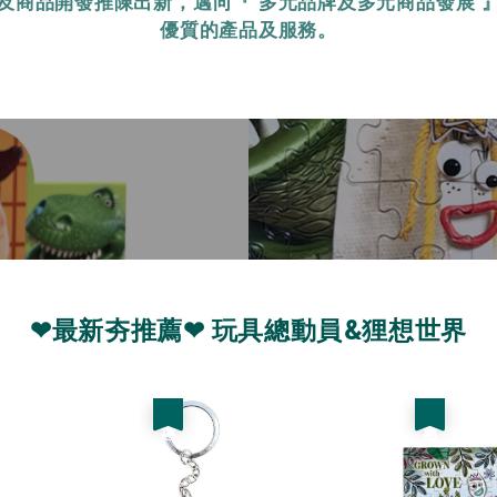
及商品開發推陳出新，邁向『 多元品牌及多元商品發展 
優質的產品及服務。
❤最新夯推薦❤ 玩具總動員&狸想世界
優惠
優惠