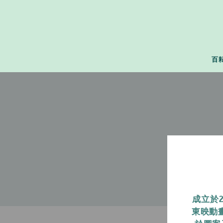
百
成立於
東映動