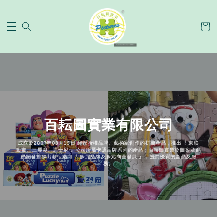
百耘圖實業有限公司
成立於2007年03月15日 經營授權品牌、藝術家創作的拼圖產品，推出『 東映
動畫、三麗鷗、迪士尼 』公司所屬卡通品牌系列的產品；百耘圖實業於圖案及商
品開發推陳出新，邁向『 多元品牌及多元商品發展 』，提供優質的產品及服
務。