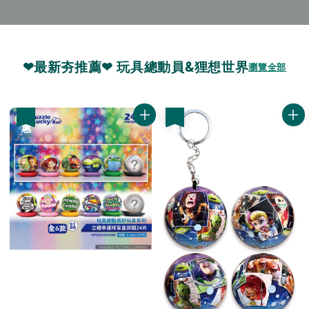
❤最新夯推薦❤ 玩具總動員&狸想世界
瀏覽全部
優惠
優惠