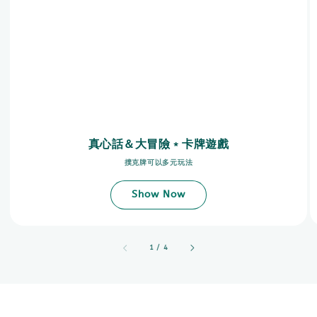
真心話＆大冒險﹡卡牌遊戲
撲克牌可以多元玩法
Show Now
accessibility.of
1
/
4