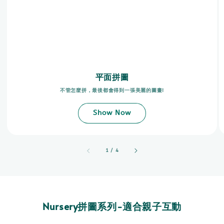
平面拼圖
不管怎麼拼，最後都會得到一張美麗的圖畫!
Show Now
accessibility.of
1
/
4
Nursery拼圖系列-適合親子互動