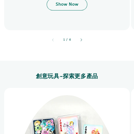
Show Now
accessibility.of
1
/
6
創意玩具-探索更多產品