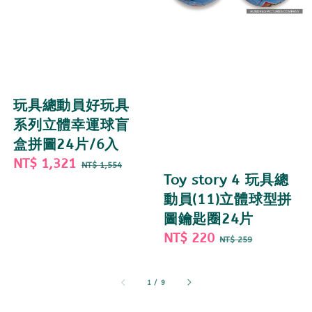
玩具總動員好玩具
系列立體幸運球盲
盒拼圖24片/6入
Sale
NT$ 1,321
Regular
NT$ 1,554
Toy story 4 玩具總
price
price
動員(11)立體球型拼
圖鑰匙圈24片
Sale
NT$ 220
Regular
NT$ 259
price
price
1
/
9