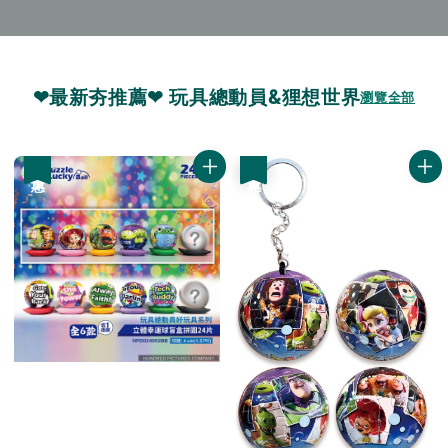
❤最新夯推薦❤ 玩具總動員&狸想世界
瀏覽全部
優惠
優惠