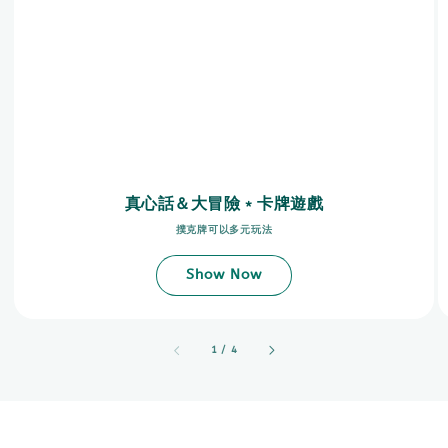
真心話＆大冒險﹡卡牌遊戲
撲克牌可以多元玩法
Show Now
accessibility.of
1
/
4