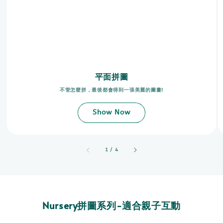
平面拼圖
不管怎麼拼，最後都會得到一張美麗的圖畫!
Show Now
accessibility.of
1
/
4
Nursery拼圖系列-適合親子互動