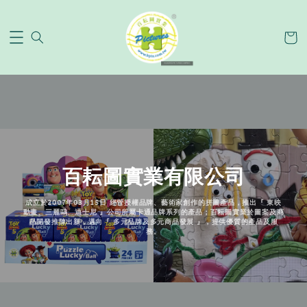
百耘圖實業有限公司
成立於2007年03月15日 經營授權品牌、藝術家創作的拼圖產品，推出『 東映
動畫、三麗鷗、迪士尼 』公司所屬卡通品牌系列的產品；百耘圖實業於圖案及商
品開發推陳出新，邁向『 多元品牌及多元商品發展 』，提供優質的產品及服
務。