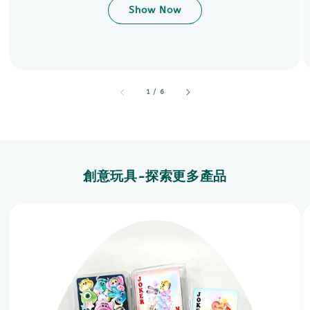
Show Now
accessibility.of
1
/
6
創意玩具-探索更多產品