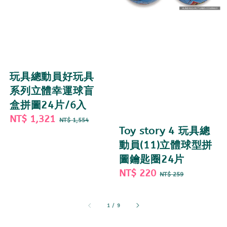
玩具總動員好玩具
系列立體幸運球盲
盒拼圖24片/6入
Sale
NT$ 1,321
Regular
NT$ 1,554
Toy story 4 玩具總
price
price
動員(11)立體球型拼
圖鑰匙圈24片
Sale
NT$ 220
Regular
NT$ 259
price
price
1
/
9