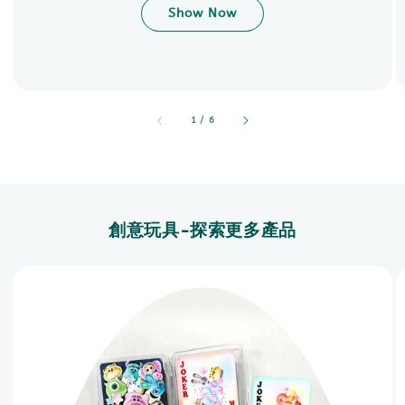
Show Now
accessibility.of
1
/
6
創意玩具-探索更多產品