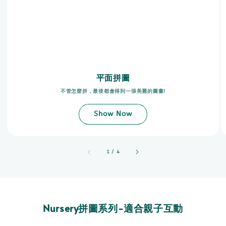
平面拼圖
不管怎麼拼，最後都會得到一張美麗的圖畫!
Show Now
accessibility.of
1
/
4
Nursery拼圖系列-適合親子互動