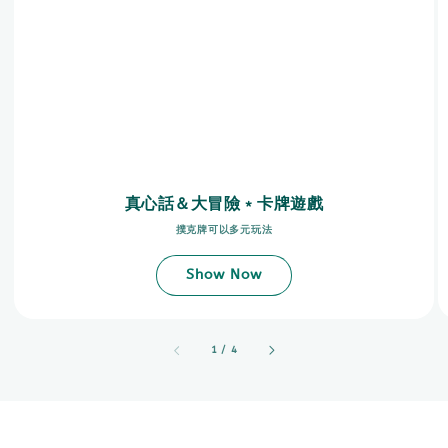
真心話＆大冒險﹡卡牌遊戲
撲克牌可以多元玩法
Show Now
accessibility.of
1
/
4