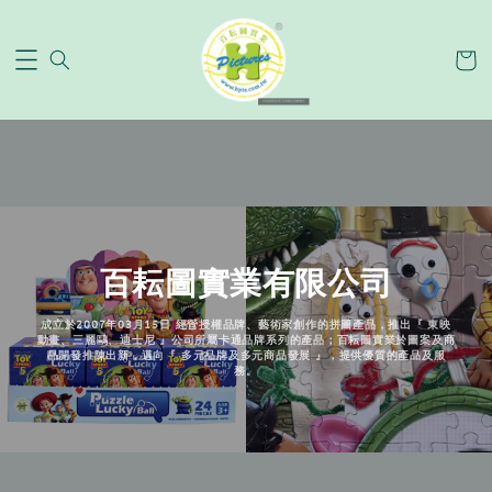
百耘圖實業有限公司
成立於2007年03月15日 經營授權品牌、藝術家創作的拼圖產品，推出『 東映
動畫、三麗鷗、迪士尼 』公司所屬卡通品牌系列的產品；百耘圖實業於圖案及商
品開發推陳出新，邁向『 多元品牌及多元商品發展 』，提供優質的產品及服
務。