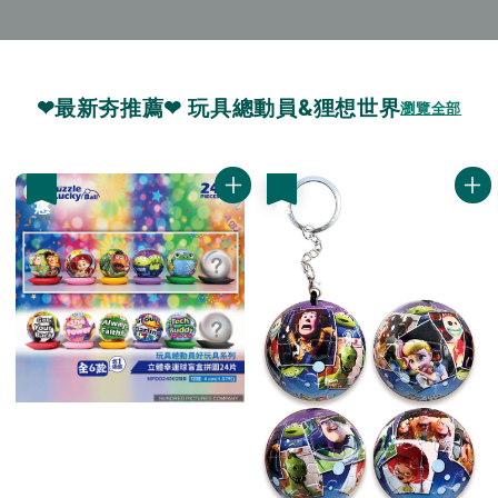
❤最新夯推薦❤ 玩具總動員&狸想世界
瀏覽全部
優惠
優惠