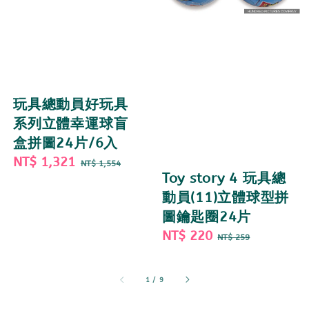
玩具總動員好玩具
系列立體幸運球盲
盒拼圖24片/6入
Sale
NT$ 1,321
Regular
NT$ 1,554
Toy story 4 玩具總
price
price
動員(11)立體球型拼
圖鑰匙圈24片
Sale
NT$ 220
Regular
NT$ 259
price
price
1
/
9