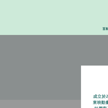
百
成立於
東映動