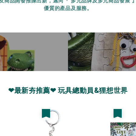
及商品開發推陳出新，邁向『 多元品牌及多元商品發展 
優質的產品及服務。
❤最新夯推薦❤ 玩具總動員&狸想世界
優惠
優惠