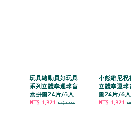
玩具總動員好玩具
小熊維尼祝
系列立體幸運球盲
立體幸運球
盒拼圖24片/6入
圖24片/6入
Sale
NT$ 1,321
Regular
Sale
NT$ 1,321
R
NT$ 1,554
NT
price
price
price
p