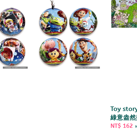
Toy sto
綠意盎然
Sale
NT$ 162
price