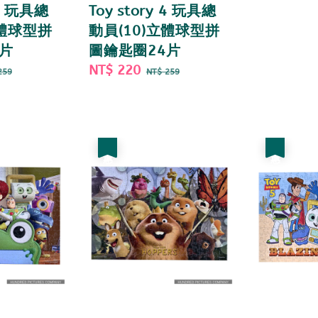
 4 玩具總
Toy story 4 玩具總
立體球型拼
動員(10)立體球型拼
片
圖鑰匙圈24片
gular
Sale
NT$ 220
Regular
259
NT$ 259
ce
price
price
優惠
優惠