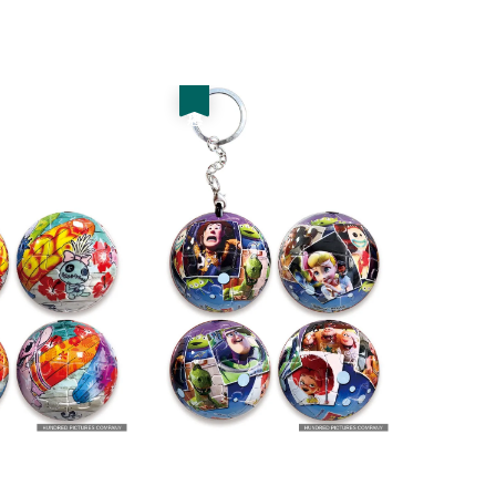
price
price
price
優惠