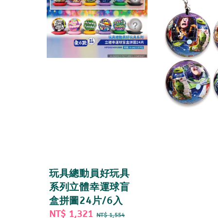
玩具總動員好玩具
系列立體幸運球盲
盒拼圖24片/6入
Sale
NT$ 1,321
Regular
NT$ 1,554