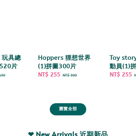
 5 玩具總
Hoppers 狸想世界
Toy sto
520片
(1)拼圖300片
動員(1)
gular
Sale
NT$ 255
Regular
Sale
NT$ 255
430
NT$ 300
ce
price
price
price
瀏覽全部
❤ New Arrivals 近期新品