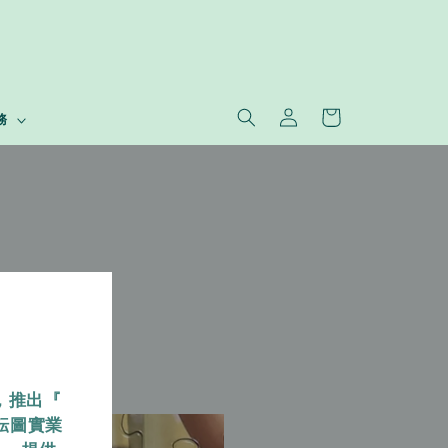
務
，推出『
耘圖實業