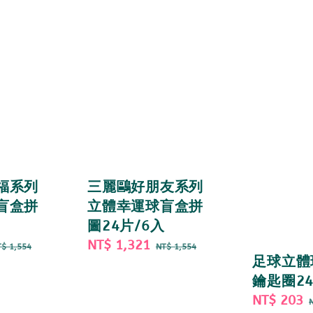
福系列
三麗鷗好朋友系列
盲盒拼
立體幸運球盲盒拼
圖24片/6入
egular
Sale
NT$ 1,321
Regular
$ 1,554
NT$ 1,554
足球立體
rice
price
price
鑰匙圈2
Sale
NT$ 203