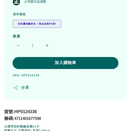
公司貨正品保證
適用優惠
百耘圖回饋拼友 / 商品全面85折!
數量
加入購物車
SKU: HP0124336
分享
貨號:HP0124336
條碼:
4711401677598
立體球型拼圖鑰匙圈24片
拼圖尺寸:立體球型-直徑3.98cm