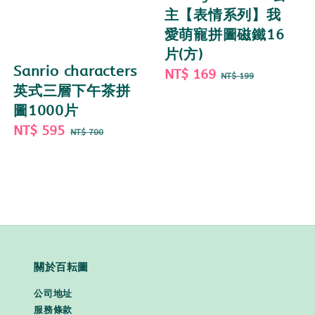
主【表情系列】我
愛萌寵拼圖磁鐵16
片(方)
Sanrio characters
Sale
NT$ 169
Regular
NT$ 199
英式三層下午茶拼
price
price
圖1000片
Sale
NT$ 595
Regular
NT$ 700
price
price
關於百耘圖
公司地址
服務條款