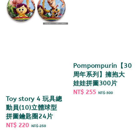
Pompompurin【30
周年系列】擁抱大
娃娃拼圖300片
Sale
NT$ 255
Regular
NT$ 300
Toy story 4 玩具總
price
price
動員(10)立體球型
拼圖鑰匙圈24片
Sale
NT$ 220
Regular
NT$ 259
price
price