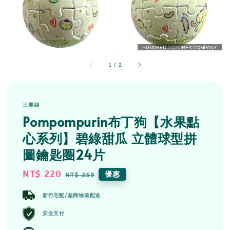
1
/
2
三麗鷗
Pompompurin布丁狗【水果點
心系列】碧綠甜瓜 立體球型拼
圖鑰匙圈24片
Sale
NT$ 220
Regular
優惠
NT$ 259
price
price
新竹宅配/超商物流配送
安全支付