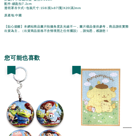
配件:鎖匙扣7.2cm
透明罩吊卡式-包裝尺寸:158(長)x87(寬)X20(高)mm
原產地:中國
【貼心提醒】本網站商品圖片拍攝角度及光線不一，圖片樣品僅供參考，商品請依實際
出貨為主，（出貨商品規格不含情境照之任何擺設），請知悉，感謝您！
您可能也喜歡
優惠
優惠