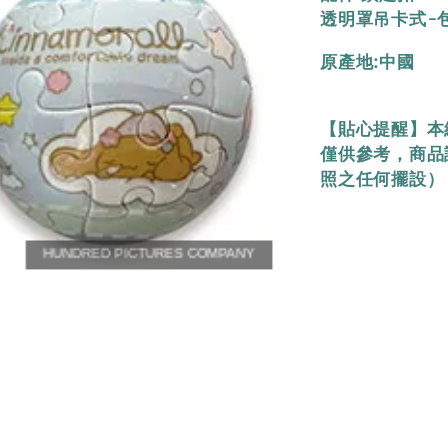
透明罩吊卡式-包裝
原產地:中國
【貼心提醒】本
僅供參考，商品
照之任何擺設）