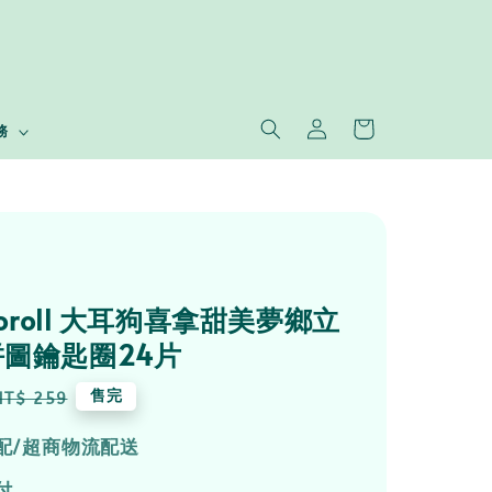
務
moroll 大耳狗喜拿甜美夢鄉立
圖鑰匙圈24片
Regular
售完
NT$ 259
price
配/超商物流配送
付