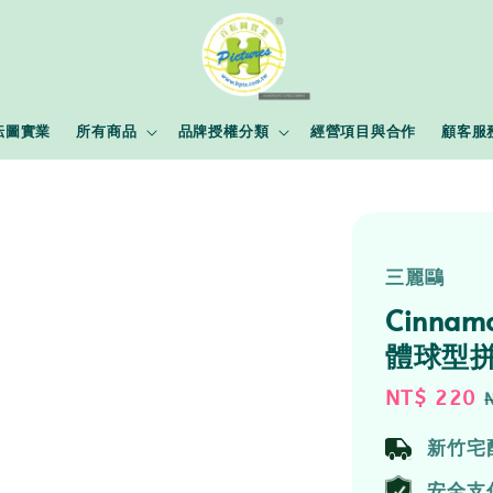
耘圖實業
所有商品
品牌授權分類
經營項目與合作
顧客服
三麗鷗
Cinna
體球型拼
Sale
NT$ 220
price
新竹宅
安全支