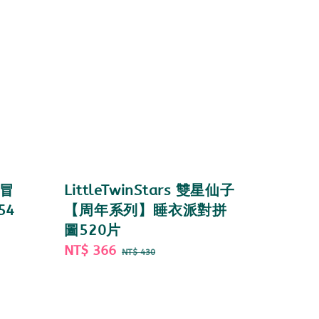
大冒
LittleTwinStars 雙星仙子
54
【周年系列】睡衣派對拼
圖520片
Sale
NT$ 366
Regular
NT$ 430
price
price