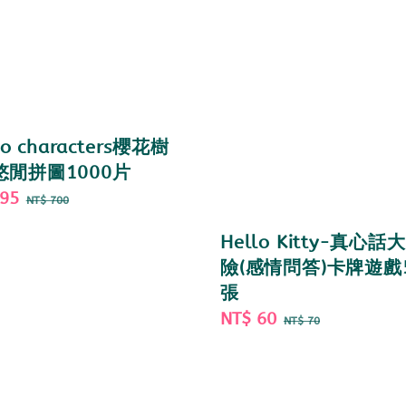
io characters櫻花樹
悠閒拼圖1000片
595
Regular
NT$ 700
price
Hello Kitty-真心話
險(感情問答)卡牌遊戲
張
Sale
NT$ 60
Regular
NT$ 70
price
price