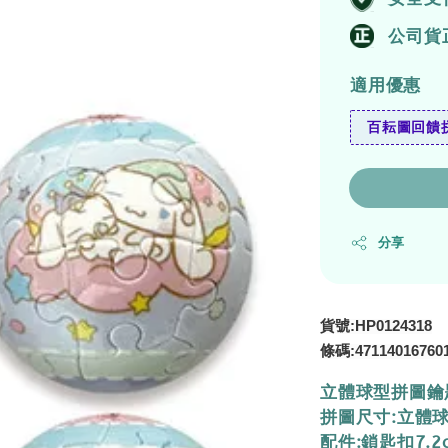
公司貨
適用優惠
百耘圖回饋拼
分享
貨號:HP0124318
條碼:
47114016760
立體球型拼圖鑰
拼圖尺寸:立體球
配件:鎖匙扣7.2