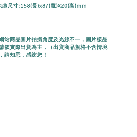
尺寸:158(長)x87(寬)X20(高)mm
網站商品圖片拍攝角度及光線不一，圖片樣品
請依實際出貨為主，（出貨商品規格不含情境
，請知悉，感謝您！