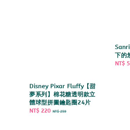
Sanr
下的
Sale
NT$ 
price
Disney Pixar Fluffy【甜
夢系列】棉花糖透明款立
體球型拼圖鑰匙圈24片
Sale
NT$ 220
Regular
NT$ 259
price
price