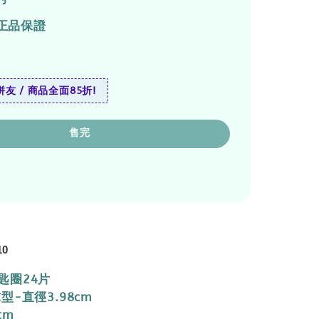
正品保證
友 / 商品全面85折!
售完
10
匙圈24片
型-直徑3.98cm
cm