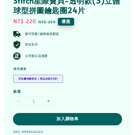
Stitch星際寶貝-透明款(3)立體
球型拼圖鑰匙圈24片
Sale
NT$ 220
Regular
優惠
NT$ 259
price
price
新竹宅配/超商物流配送
安全支付
公司貨正品保證
適用優惠
百耘圖回饋拼友 / 商品全面85折!
數量
加入購物車
SKU: HPD0124213