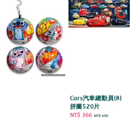
Cars汽車總動員(8)
拼圖520片
Sale
NT$ 366
Regular
NT$ 430
price
price