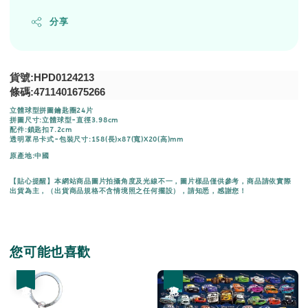
分享
貨號:HPD0124213
條碼:4711401675266
立體球型拼圖鑰匙圈24片
拼圖尺寸:立體球型-直徑3.98cm
配件:鎖匙扣7.2cm
透明罩吊卡式-包裝尺寸:158(長)x87(寬)X20(高)mm
原產地:中國
【貼心提醒】本網站商品圖片拍攝角度及光線不一，圖片樣品僅供參考，商品請依實際
出貨為主，（出貨商品規格不含情境照之任何擺設），請知悉，感謝您！
您可能也喜歡
優惠
優惠