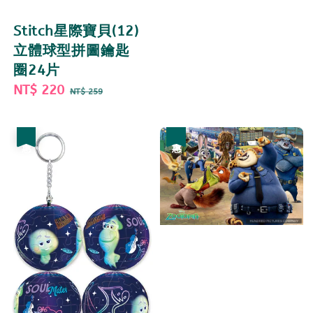
Stitch星際寶貝(12)
立體球型拼圖鑰匙
圈24片
Sale
NT$ 220
Regular
NT$ 259
price
price
優惠
優惠