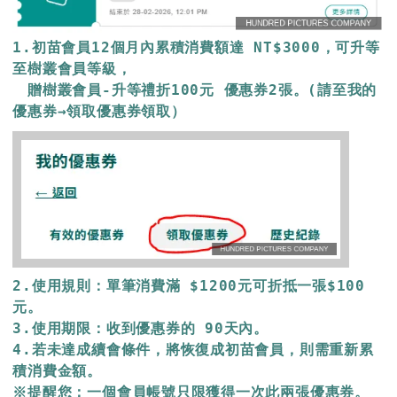
1.初苗會員12個月內累積消費額達 NT$3000，可升等
至樹叢會員等級，

　贈樹叢會員-升等禮折100元 優惠券2張。(請至我的
優惠券→領取優惠券領取）
2.使用規則：單筆消費滿 $1200元可折抵一張$100
元。

3.使用期限：收到優惠券的 90天內。

4.若未達成續會條件，將恢復成初苗會員，則需重新累
積消費金額。

※提醒您：一個會員帳號只限獲得一次此兩張優惠券。