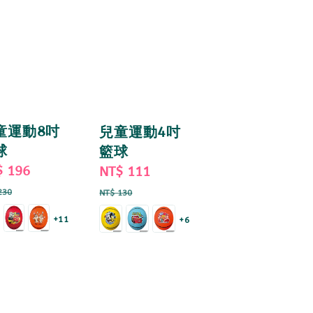
童運動8吋
兒童運動4吋
球
籃球
e
$ 196
Regular
Sale
NT$ 111
Regular
ce
price
price
price
230
NT$ 130
+11
+6