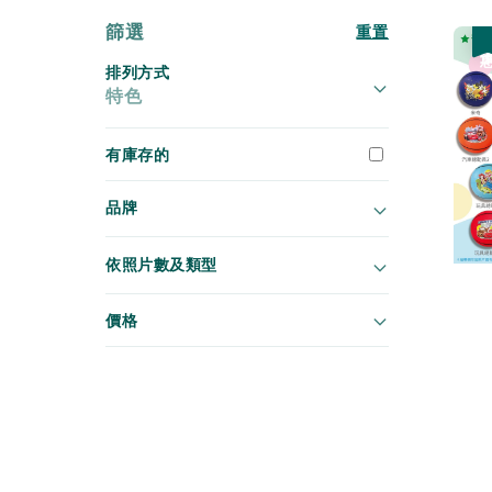
篩選
重置
優
排列方式
特色
有庫存的
品牌
依照片數及類型
價格