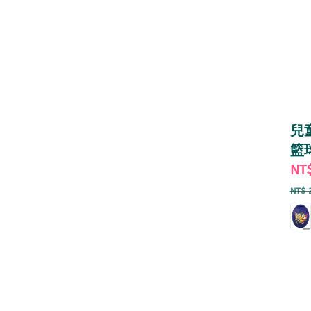
兒
籃
Sal
NT
pri
NT$ 