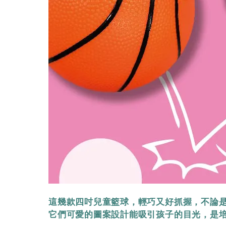
這幾款四吋兒童籃球，輕巧又好抓握，不論
它們可愛的圖案設計能吸引孩子的目光，是