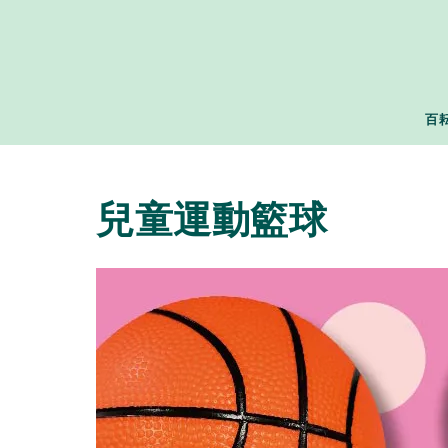
百
兒童運動籃球