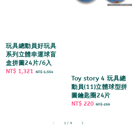
玩具總動員好玩具
系列立體幸運球盲
盒拼圖24片/6入
Sale
NT$ 1,321
Regular
NT$ 1,554
Toy story 4 玩具總
price
price
動員(11)立體球型拼
圖鑰匙圈24片
Sale
NT$ 220
Regular
NT$ 259
price
price
1
/
9