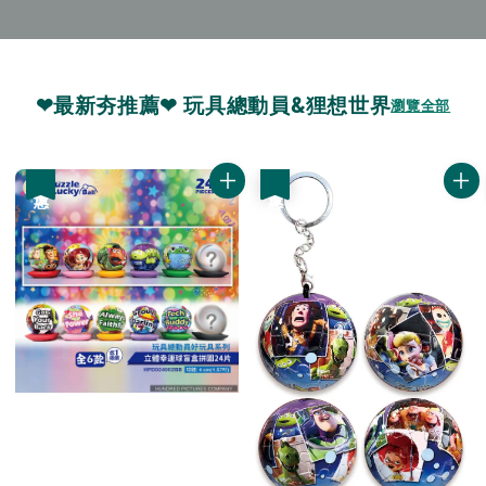
❤最新夯推薦❤ 玩具總動員&狸想世界
瀏覽全部
優惠
優惠