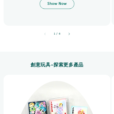
Show Now
accessibility.of
1
/
6
創意玩具-探索更多產品