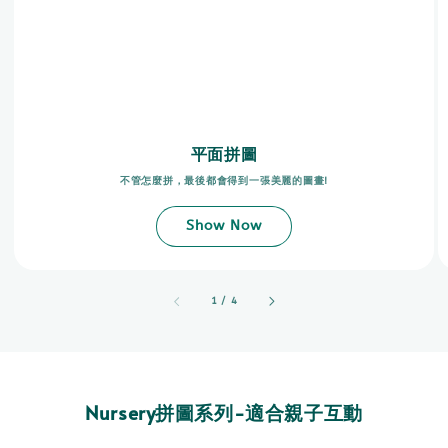
平面拼圖
不管怎麼拼，最後都會得到一張美麗的圖畫!
Show Now
accessibility.of
1
/
4
Nursery拼圖系列-適合親子互動