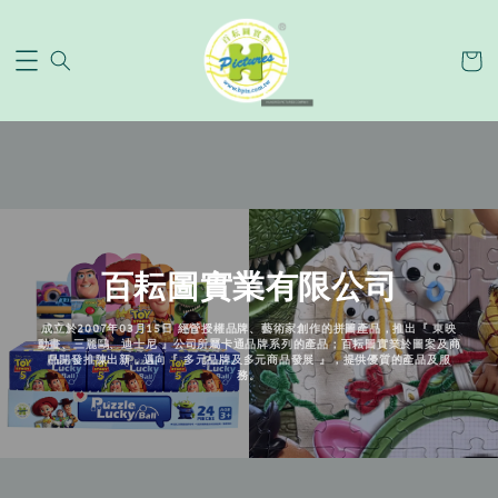
百耘圖實業有限公司
成立於2007年03月15日 經營授權品牌、藝術家創作的拼圖產品，推出『 東映
動畫、三麗鷗、迪士尼 』公司所屬卡通品牌系列的產品；百耘圖實業於圖案及商
品開發推陳出新，邁向『 多元品牌及多元商品發展 』，提供優質的產品及服
務。