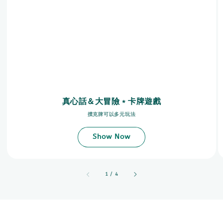
真心話＆大冒險﹡卡牌遊戲
撲克牌可以多元玩法
Show Now
accessibility.of
1
/
4