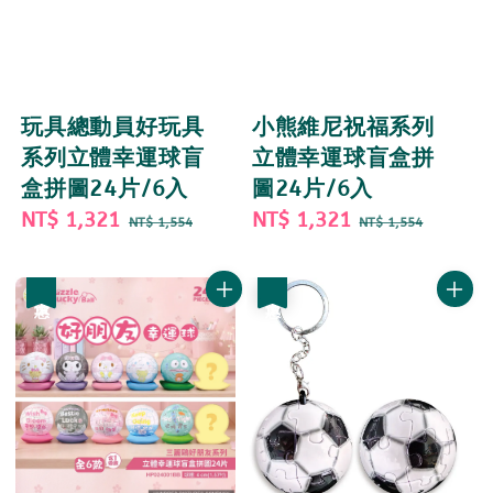
玩具總動員好玩具
小熊維尼祝福系列
系列立體幸運球盲
立體幸運球盲盒拼
盒拼圖24片/6入
圖24片/6入
Sale
NT$ 1,321
Regular
Sale
NT$ 1,321
Regular
NT$ 1,554
NT$ 1,554
price
price
price
price
優惠
優惠