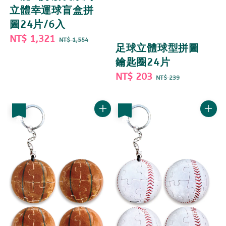
立體幸運球盲盒拼
圖24片/6入
Sale
NT$ 1,321
Regular
NT$ 1,554
足球立體球型拼圖
price
price
鑰匙圈24片
Sale
NT$ 203
Regular
NT$ 239
price
price
優惠
優惠