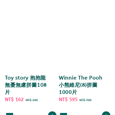
Toy story 抱抱龍
Winnie The Pooh
無憂無慮拼圖108
小熊維尼(8)拼圖
片
1000片
Sale
NT$ 162
Regular
Sale
NT$ 595
Regular
NT$ 190
NT$ 700
price
price
price
price