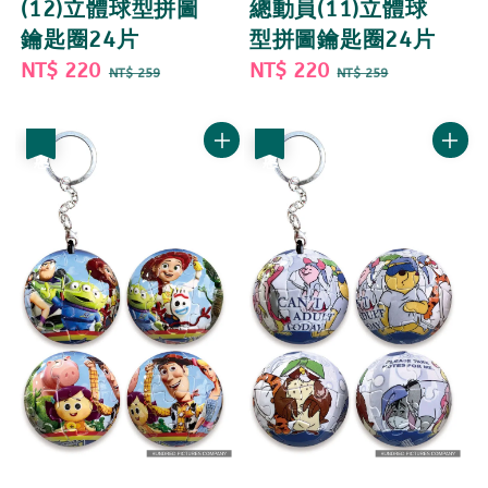
(12)立體球型拼圖
總動員(11)立體球
鑰匙圈24片
型拼圖鑰匙圈24片
Sale
NT$ 220
Regular
Sale
NT$ 220
Regular
NT$ 259
NT$ 259
price
price
price
price
優惠
優惠