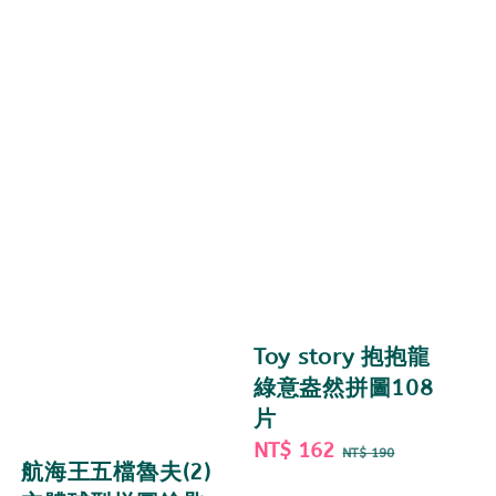
Toy story 抱抱龍
綠意盎然拼圖108
片
Sale
NT$ 162
Regular
NT$ 190
航海王五檔魯夫(2)
price
price