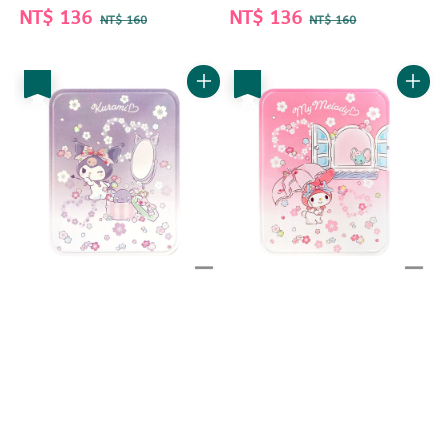
Sale
NT$ 136
Regular
Sale
NT$ 136
Regular
NT$ 160
NT$ 160
price
price
price
price
優惠
優惠