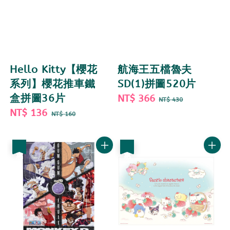
Hello Kitty【櫻花
航海王五檔魯夫
系列】櫻花推車鐵
SD(1)拼圖520片
盒拼圖36片
Sale
NT$ 366
Regular
NT$ 430
Sale
NT$ 136
Regular
price
price
NT$ 160
price
price
優惠
優惠