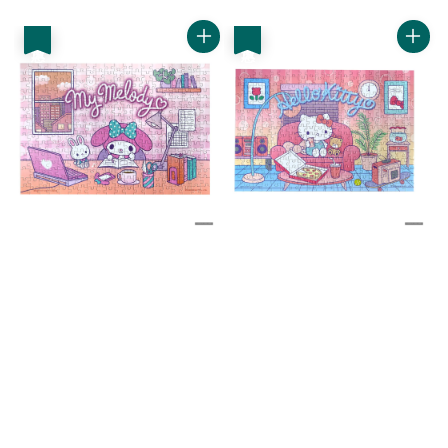
price
price
price
price
優惠
優惠