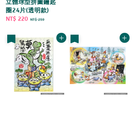
立體球型拼圖鑰匙
圈24片(透明款)
Sale
NT$ 220
Regular
NT$ 259
price
price
優惠
優惠