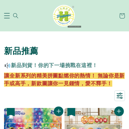
新品推薦
新品到貨！你的下一場挑戰在這裡！
讓全新系列的精美拼圖點燃你的熱情！ 無論你是新
手或高手，新款圖讓你
一見鍾情，愛不釋手！
優惠
優惠