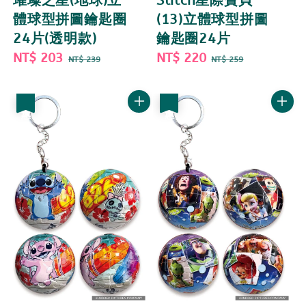
璀璨之星(地球)立
Stitch星際寶貝
體球型拼圖鑰匙圈
(13)立體球型拼圖
24片(透明款)
鑰匙圈24片
Sale
NT$ 203
Regular
Sale
NT$ 220
Regular
NT$ 239
NT$ 259
price
price
price
price
優惠
優惠