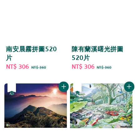
南安晨霧拼圖520
陳有蘭溪曙光拼圖
片
520片
Sale
NT$ 306
Regular
Sale
NT$ 306
Regular
NT$ 360
NT$ 360
price
price
price
price
優惠
售完
優惠
售完