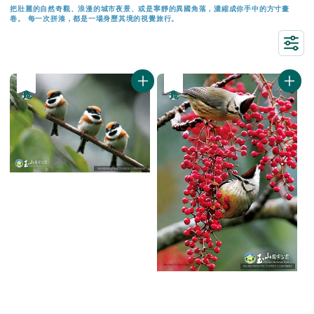
把壯麗的自然奇觀、浪漫的城市夜景、或是寧靜的異國角落，濃縮成你手中的方寸畫
卷。 每一次拼湊，都是一場
身歷其境的視覺旅行
。
優惠
售完
優惠
售完