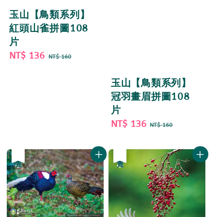
玉山【鳥類系列】
紅頭山雀拼圖108
片
Sale
NT$ 136
Regular
NT$ 160
price
price
玉山【鳥類系列】
冠羽畫眉拼圖108
片
Sale
NT$ 136
Regular
NT$ 160
price
price
優惠
售完
優惠
售完