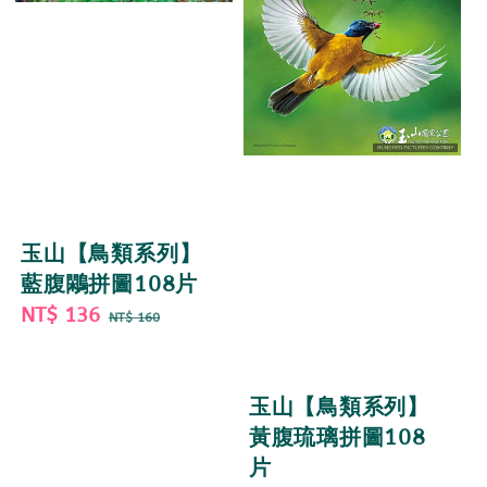
玉山【鳥類系列】
藍腹鷴拼圖108片
Sale
NT$ 136
Regular
NT$ 160
price
price
玉山【鳥類系列】
黃腹琉璃拼圖108
片