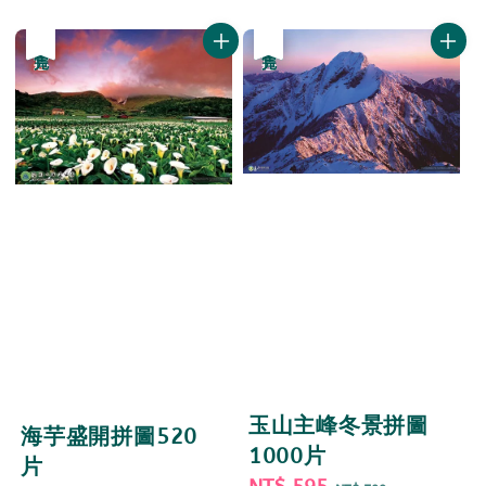
price
price
優惠
售完
優惠
售完
玉山主峰冬景拼圖
海芋盛開拼圖520
1000片
片