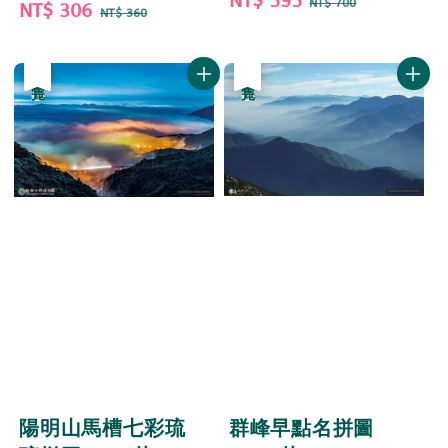
Sale
NT$ 595
Regular
NT$ 700
Sale
NT$ 306
Regular
NT$ 360
price
price
price
price
優惠
售完
優惠
售完
群峰早點名拼圖
陽明山馬槽七彩琉