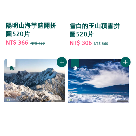
陽明山海芋盛開拼
雪白的玉山積雪拼
圖520片
圖520片
Sale
NT$ 366
Regular
Sale
NT$ 306
Regular
NT$ 430
NT$ 360
price
price
price
price
優惠
售完
優惠