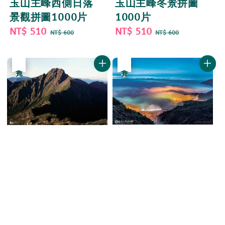
玉山主峰西側日落
玉山主峰冬景拼圖
景觀拼圖1000片
1000片
Sale
NT$ 510
Regular
Sale
NT$ 510
Regular
NT$ 600
NT$ 600
price
price
price
price
優惠
售完
優惠
售完