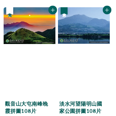
price
price
優惠
售完
優惠
淡水河望陽明山國
觀音山大屯南峰晚
家公園拼圖108片
霞拼圖108片