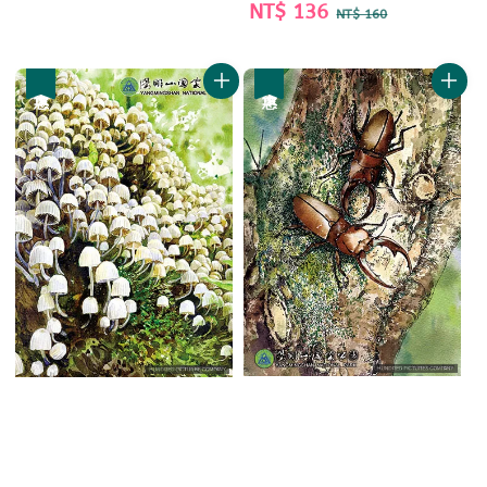
Sale
NT$ 136
Regular
NT$ 160
price
price
優惠
優惠