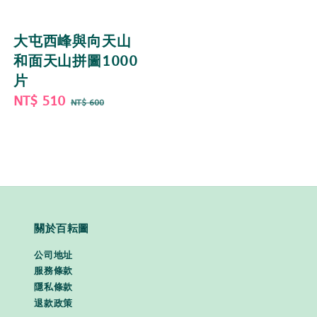
大屯西峰與向天山
和面天山拼圖1000
片
Sale
NT$ 510
Regular
NT$ 600
price
price
關於百耘圖
公司地址
服務條款
隱私條款
退款政策