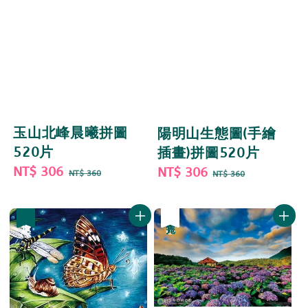
玉山北峰晨曦拼圖
陽明山生態圖(手繪
520片
插畫)拼圖520片
Sale
NT$ 306
Regular
Sale
NT$ 306
Regular
NT$ 360
NT$ 360
price
price
price
price
優惠
優惠
售完