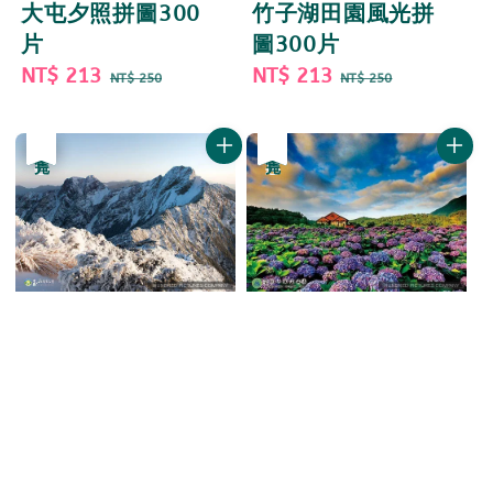
大屯夕照拼圖300
竹子湖田園風光拼
片
圖300片
Sale
NT$ 213
Regular
Sale
NT$ 213
Regular
NT$ 250
NT$ 250
price
price
price
price
優惠
售完
優惠
售完