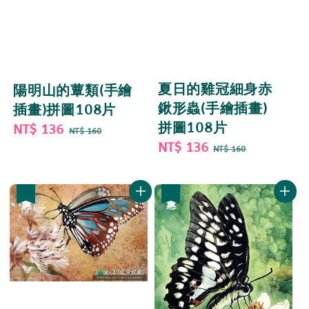
夏日的雞冠細身赤
陽明山的蕈類(手繪
鍬形蟲(手繪插畫)
插畫)拼圖108片
拼圖108片
Sale
NT$ 136
Regular
NT$ 160
Sale
NT$ 136
Regular
price
price
NT$ 160
price
price
優惠
優惠