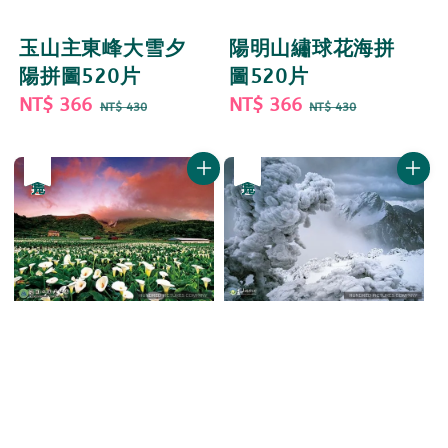
玉山主東峰大雪夕
陽明山繡球花海拼
陽拼圖520片
圖520片
Sale
NT$ 366
Regular
Sale
NT$ 366
Regular
NT$ 430
NT$ 430
price
price
price
price
優惠
售完
優惠
售完