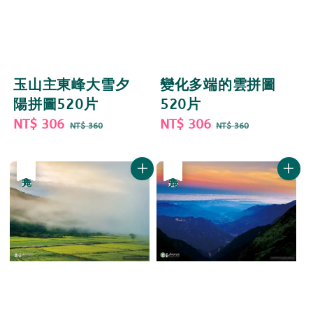
玉山主東峰大雪夕
變化多端的雲拼圖
陽拼圖520片
520片
Sale
NT$ 306
Regular
Sale
NT$ 306
Regular
NT$ 360
NT$ 360
price
price
price
price
優惠
售完
優惠
售完