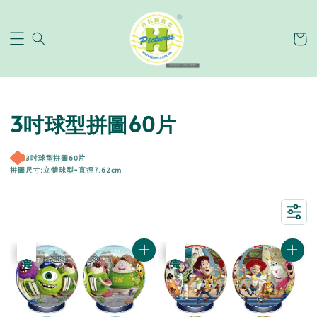
3吋球型拼圖60片
3吋球型拼圖60片
拼圖尺寸:立體球型-直徑7.62cm
優惠
售完
優惠
售完