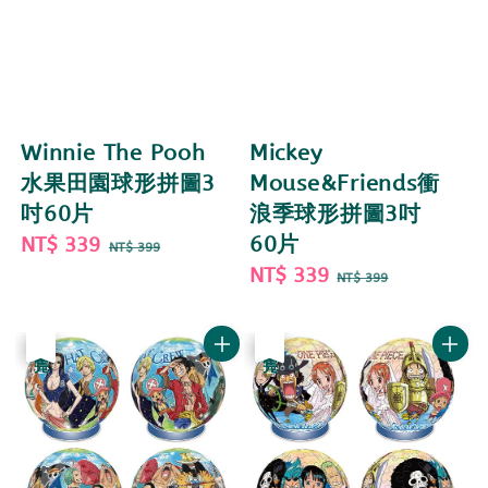
Winnie The Pooh
Mickey
水果田園球形拼圖3
Mouse&Friends衝
吋60片
浪季球形拼圖3吋
Sale
NT$ 339
Regular
60片
NT$ 399
price
price
Sale
NT$ 339
Regular
NT$ 399
price
price
優惠
售完
優惠
售完