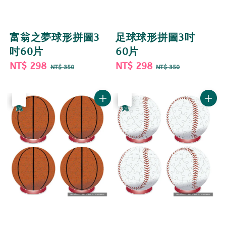
富翁之夢球形拼圖3
足球球形拼圖3吋
吋60片
60片
Sale
NT$ 298
Regular
Sale
NT$ 298
Regular
NT$ 350
NT$ 350
price
price
price
price
優惠
售完
優惠
售完