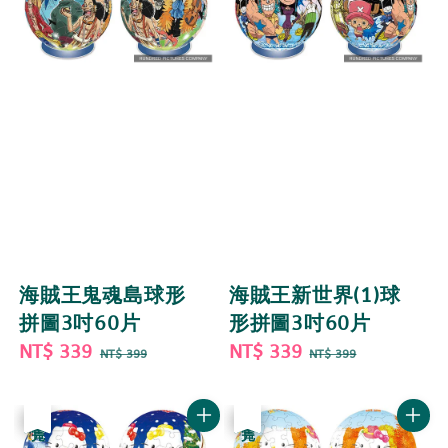
海賊王鬼魂島球形
海賊王新世界(1)球
拼圖3吋60片
形拼圖3吋60片
Sale
NT$ 339
Regular
Sale
NT$ 339
Regular
NT$ 399
NT$ 399
price
price
price
price
優惠
售完
優惠
售完