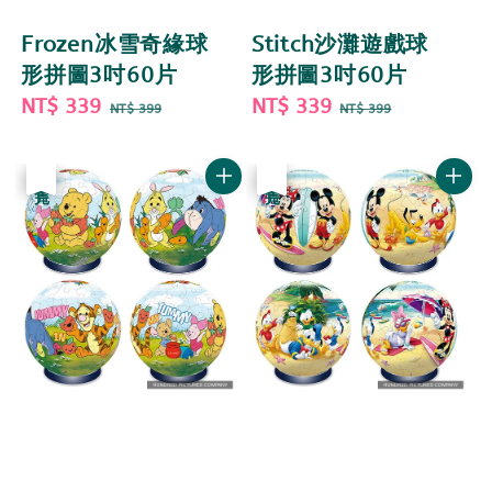
Frozen冰雪奇緣球
Stitch沙灘遊戲球
形拼圖3吋60片
形拼圖3吋60片
Sale
NT$ 339
Regular
Sale
NT$ 339
Regular
NT$ 399
NT$ 399
price
price
price
price
優惠
售完
優惠
售完