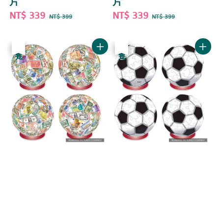
片
片
Sale
NT$ 339
Regular
Sale
NT$ 339
Regular
NT$ 399
NT$ 399
price
price
price
price
優惠
售完
優惠
售完