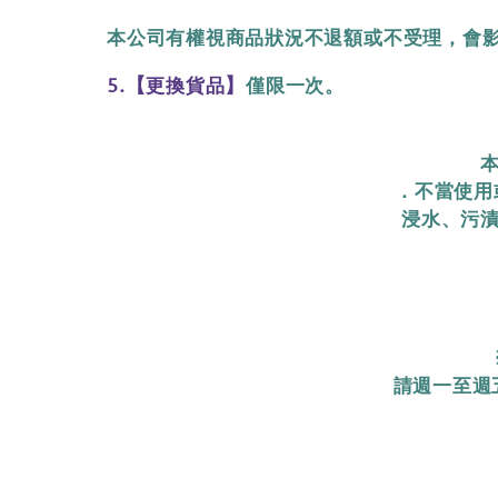
本公司有權視商品狀況不退額或不受理，會
【
】
5.
更換貨品
僅限一次。
本
．不當使用
浸水、污漬
請週一至週五