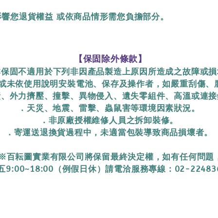
影響您退貨權益 或依商品情形需您負擔部分。
【保固除外條款】
保固不適用於下列非因產品製造上原因所造成之故障或損
或未依使用說明安裝電池、保存及操作者，如嚴重刮傷、
、外力擠壓、撞擊、異物侵入、遺失零組件、高溫或連接
．天災、地震、雷擊、蟲鼠害等環境因素狀況。
．非原廠授權維修人員之拆卸裝修。
．寄運送退換貨過程中，未適當包裝導致商品損壞者。
※百耘圖實業有限公司將保留最終決定權，如有任何問題
9:00~18:00（例假日休）請電洽服務專線：02-22483