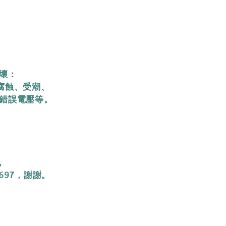
壞：
腐蝕、受潮、
錯誤電壓等。
，
697，謝謝。