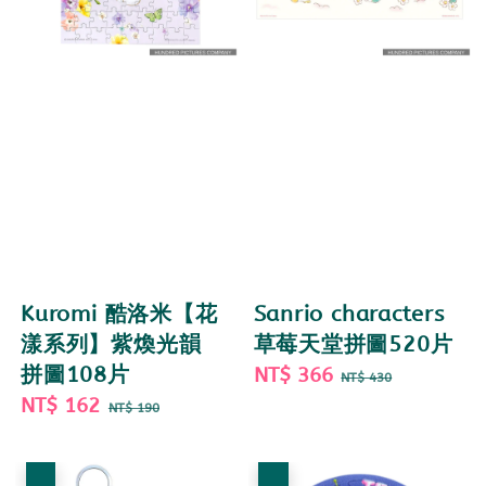
Kuromi 酷洛米【花
Sanrio characters
漾系列】紫煥光韻
草莓天堂拼圖520片
拼圖108片
Sale
NT$ 366
Regular
NT$ 430
Sale
NT$ 162
Regular
price
price
NT$ 190
price
price
優惠
優惠