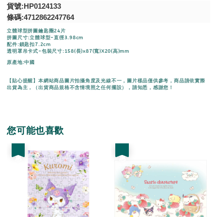
貨號:HP0124133
條碼:4712862247764
立體球型拼圖鑰匙圈24片
拼圖尺寸:立體球型-直徑3.98cm
配件:鎖匙扣7.2cm
透明罩吊卡式-包裝尺寸:158(長)x87(寬)X20(高)mm
原產地:中國
【貼心提醒】本網站商品圖片拍攝角度及光線不一，圖片樣品僅供參考，商品請依實際
出貨為主，（出貨商品規格不含情境照之任何擺設），請知悉，感謝您！
您可能也喜歡
優惠
優惠