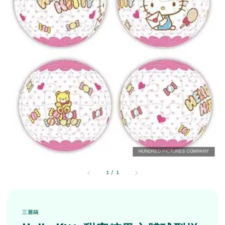
1
/
1
三麗鷗