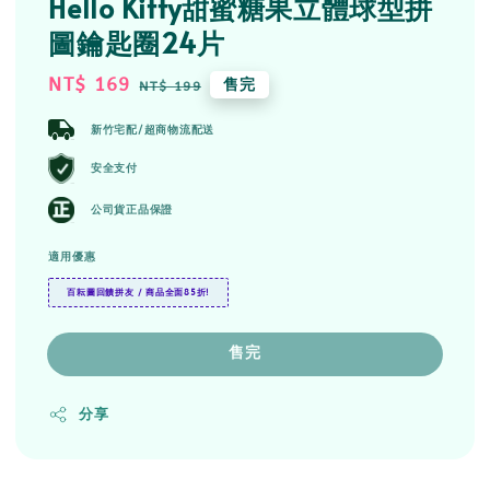
Hello Kitty甜蜜糖果立體球型拼
圖鑰匙圈24片
Sale
NT$ 169
Regular
售完
NT$ 199
price
price
新竹宅配/超商物流配送
安全支付
公司貨正品保證
適用優惠
百耘圖回饋拼友 / 商品全面85折!
售完
分享