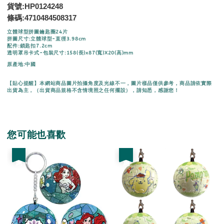
貨號:HP0124248
條碼:
4710484508317
立體球型拼圖鑰匙圈24片
拼圖尺寸:立體球型-直徑3.98cm
配件:鎖匙扣7.2cm
透明罩吊卡式-包裝尺寸:158(長)x87(寬)X20(高)mm
原產地:中國
【貼心提醒】本網站商品圖片拍攝角度及光線不一，圖片樣品僅供參考，商品請依實際
出貨為主，（出貨商品規格不含情境照之任何擺設），請知悉，感謝您！
您可能也喜歡
優惠
優惠