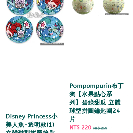
Pompompurin布丁
狗【水果點心系
列】碧綠甜瓜 立體
球型拼圖鑰匙圈24
Disney Princess小
片
美人魚-透明款(1)
Sale
NT$ 220
Regular
NT$ 259