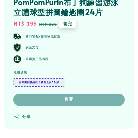
PomPomPurin布丁狗練習游泳
立體球型拼圖鑰匙圈24片
Sale
NT$ 195
Regular
售完
NT$ 229
price
price
新竹宅配/超商物流配送
安全支付
公司貨正品保證
適用優惠
百耘圖回饋拼友 / 商品全面85折!
售完
分享