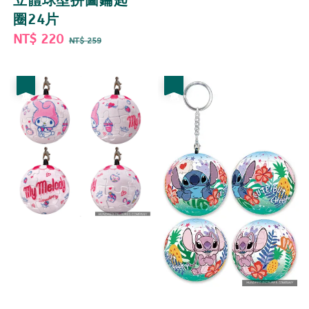
立體球型拼圖鑰匙
price
price
圈24片
Sale
NT$ 220
Regular
NT$ 259
price
price
優惠
優惠