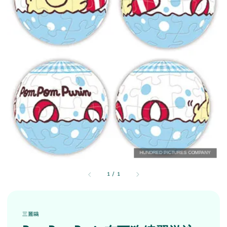
1
/
1
三麗鷗