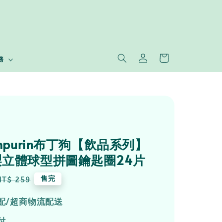
務
ompurin布丁狗【飲品系列】
立體球型拼圖鑰匙圈24片
Regular
售完
NT$ 259
price
配/超商物流配送
付