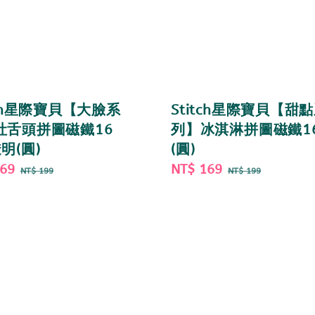
tch星際寶貝【大臉系
Stitch星際寶貝【甜
吐舌頭拼圖磁鐵16
列】冰淇淋拼圖磁鐵1
明(圓)
(圓)
169
Regular
Sale
NT$ 169
Regular
NT$ 199
NT$ 199
price
price
price