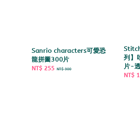
Sti
Sanrio characters可愛恐
列】
龍拼圖300片
片-透
Sale
NT$ 255
Regular
NT$ 300
Sale
NT$ 
price
price
price