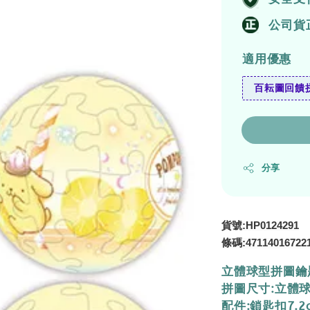
公司貨
適用優惠
百耘圖回饋拼
分享
貨號:HP0124291
條碼:
47114016722
立體球型拼圖鑰
拼圖尺寸:立體球
配件:鎖匙扣7.2