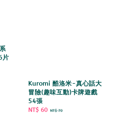
點系
6片
Kuromi 酷洛米-真心話大
冒險(趣味互動)卡牌遊戲
54張
Sale
NT$ 60
Regular
NT$ 70
price
price