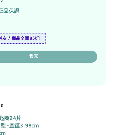
正品保證
友 / 商品全面85折!
售完
10
匙圈24片
型-直徑3.98cm
cm