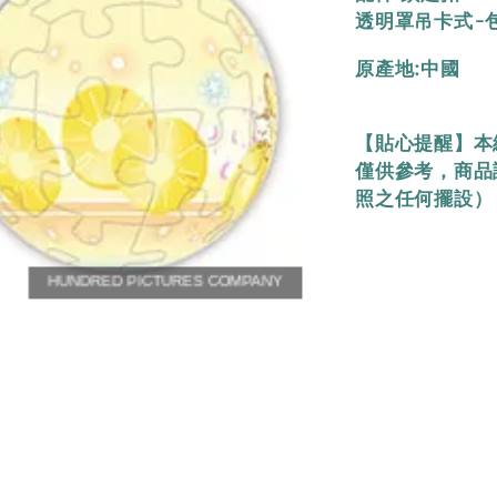
透明罩吊卡式-包裝
原產地:中國
【貼心提醒】本
僅供參考，商品
照之任何擺設）