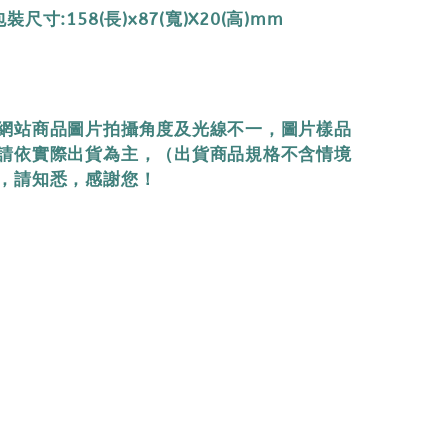
尺寸:158(長)x87(寬)X20(高)mm
網站商品圖片拍攝角度及光線不一，圖片樣品
請依實際出貨為主，（出貨商品規格不含情境
，請知悉，感謝您！