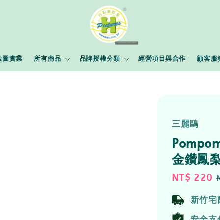
耘圖實業
所有商品
品牌授權分類
經營項目與合作
顧客服
三麗鷗
Pomp
金鑽鳳梨
Sale
NT$ 220
price
新竹宅
安全支