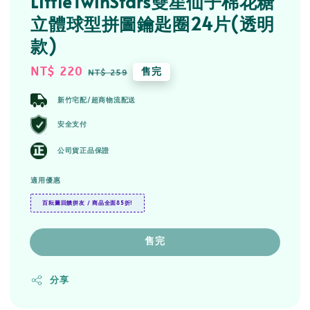
LittleTwinStars雙星仙子棉花糖
立體球型拼圖鑰匙圈24片(透明
款)
Sale
NT$ 220
Regular
售完
NT$ 259
price
price
新竹宅配/超商物流配送
安全支付
公司貨正品保證
適用優惠
百耘圖回饋拼友 / 商品全面85折!
售完
分享