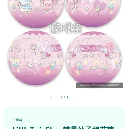
1
/
1
三麗鷗