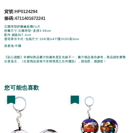
貨號:HP0124294
條碼:
4711401672241
立體球型拼圖鑰匙圈24片
拼圖尺寸:立體球型-直徑3.98cm
配件:鎖匙扣7.2cm
透明罩吊卡式-包裝尺寸:158(長)x87(寬)X20(高)mm
原產地:中國
【貼心提醒】本網站商品圖片拍攝角度及光線不一，圖片樣品僅供參考，商品請依實際
出貨為主，（出貨商品規格不含情境照之任何擺設），請知悉，感謝您！
您可能也喜歡
優惠
優惠