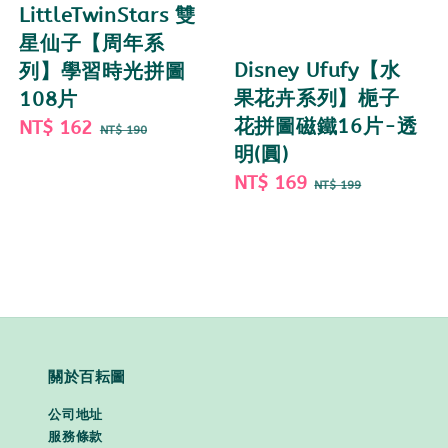
LittleTwinStars 雙
星仙子【周年系
Disney Ufufy【水
列】學習時光拼圖
果花卉系列】梔子
108片
花拼圖磁鐵16片-透
Sale
NT$ 162
Regular
NT$ 190
明(圓)
price
price
Sale
NT$ 169
Regular
NT$ 199
price
price
關於百耘圖
公司地址
服務條款