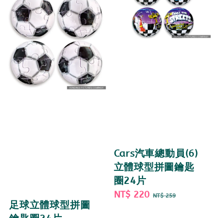
Cars汽車總動員(6)
立體球型拼圖鑰匙
圈24片
Sale
NT$ 220
Regular
NT$ 259
足球立體球型拼圖
price
price