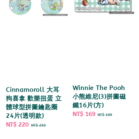
Winnie The Pooh
Cinnamoroll 大耳
小熊維尼(3)拼圖磁
狗喜拿 歡樂扭蛋 立
鐵16片(方)
體球型拼圖鑰匙圈
Sale
NT$ 169
Regular
24片(透明款)
NT$ 199
price
price
Sale
NT$ 220
Regular
NT$ 259
price
price