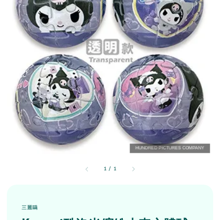
1
/
1
三麗鷗