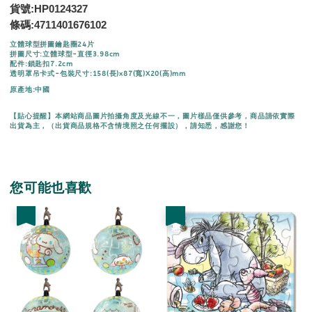
貨號:HP0124327
條碼:
4711401676102
立體球型拼圖鑰匙圈24片
拼圖尺寸:立體球型-直徑3.98cm
配件:鎖匙扣7.2cm
透明罩吊卡式-包裝尺寸:158(長)x87(寬)X20(高)mm
原產地:中國
【貼心提醒】本網站商品圖片拍攝角度及光線不一，圖片樣品僅供參考，商品請依實際
出貨為主，（出貨商品規格不含情境照之任何擺設），請知悉，感謝您！
您可能也喜歡
優惠
優惠