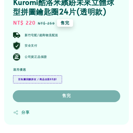
Kuromi酷洛米繽紛未來立體球
型拼圖鑰匙圈24片(透明款)
Sale
NT$ 220
Regular
售完
NT$ 259
price
price
新竹宅配/超商物流配送
安全支付
公司貨正品保證
適用優惠
百耘圖回饋拼友 / 商品全面85折!
售完
分享