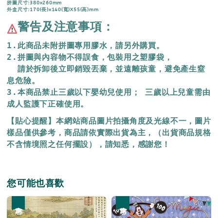
拼圖尺寸:380x260mm
外盒尺寸:170(長)x140(寬)X55(高)mm
警告及注意事項：
1.此商品未附拼圖專用膠水，請另外購買。
2.拼圖與內容物不得誤食，包裝用之塑膠袋，
  請於拆卸後立即銷毀丟棄，
並遠離孩童，避免產生窒
息危險。
3.本商品禁止三歲以下嬰幼兒使用； 三歲以上兒童需由
成人監護下正確使用。
【貼心提醒】本網站商品圖片拍攝角度及光線不一，圖片
樣品僅供參考，商品請依實際出貨為主，（出貨商品規格
不含情境照之任何擺設），請知悉，感謝您！
您可能也喜歡
優惠
優惠