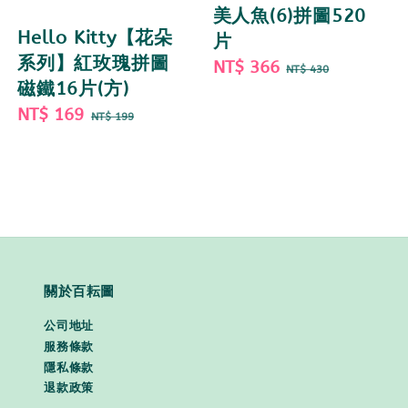
美人魚(6)拼圖520
Hello Kitty【花朵
片
系列】紅玫瑰拼圖
Sale
NT$ 366
Regular
NT$ 430
磁鐵16片(方)
price
price
Sale
NT$ 169
Regular
NT$ 199
price
price
關於百耘圖
公司地址
服務條款
隱私條款
退款政策