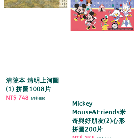
清院本 清明上河圖
(1) 拼圖1008片
Sale
NT$ 748
Regular
NT$ 880
Mickey
price
price
Mouse&Friends米
奇與好朋友(2)心形
拼圖200片