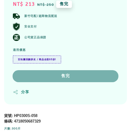
Sale
NT$ 213
Regular
售完
NT$ 250
price
price
新竹宅配/超商物流配送
安全支付
公司貨正品保證
適用優惠
百耘圖回饋拼友 / 商品全面85折!
售完
分享
貨號
: HP0300S-058
條碼
:
4718050687329
片數:300片