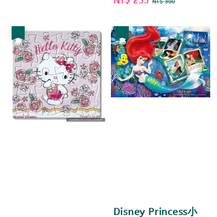
Sale
NT$ 255
Regular
NT$ 300
price
price
優惠
優惠
Disney Princess小