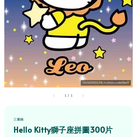
1
/
1
三麗鷗
Hello Kitty獅子座拼圖300片