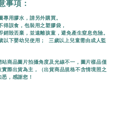
意事項：
拼圖專用膠水，請另外購買。
物不得誤食，包裝用之塑膠袋，
立即銷毀丟棄，
並遠離孩童，避免產生窒息危險。
三歲以下嬰幼兒使用； 三歲以上兒童需由成人監
網站商品圖片拍攝角度及光線不一，圖片樣品僅
依實際出貨為主，（出貨商品規格不含情境照之
知悉，感謝您！