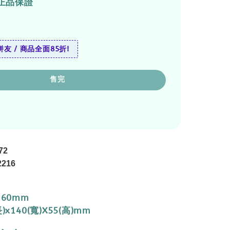
正品保證
友 / 商品全面85折!
售完
72
2216
260mm
)x140(寬)X55(高)mm