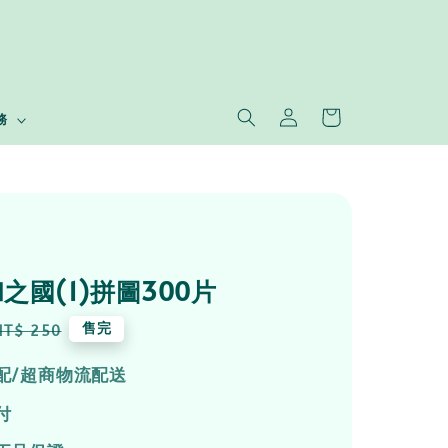
務
之國(1)拼圖300片
Regular
售完
NT$ 250
price
配/超商物流配送
付