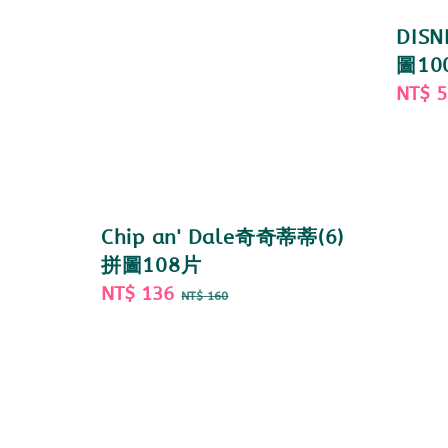
DISN
圖10
Sale
NT$ 
price
Chip an' Dale奇奇蒂蒂(6)
拼圖108片
Sale
NT$ 136
Regular
NT$ 160
price
price