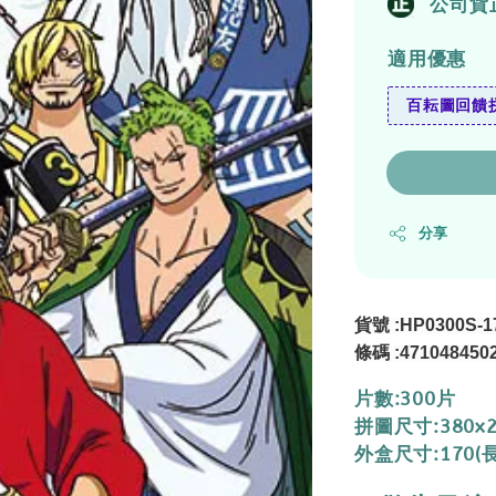
公司貨
適用優惠
百耘圖回饋拼
分享
貨號 :HP0300S-1
條碼 :471048450
片數:300片
拼圖尺寸:380x
外盒尺寸:170(長