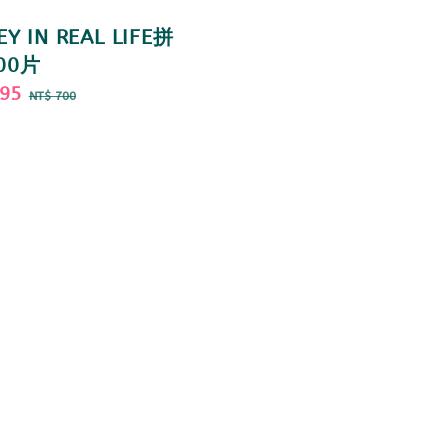
EY IN REAL LIFE拼
00片
595
Regular
NT$ 700
price