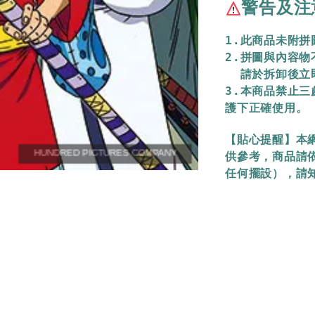
警告及注
1.此商品未附
2.拼圖與內容
  請於拆卸後
3.本商品禁止
護下正確使用。
【貼心提醒】本
供參考，商品請
任何擺設），請