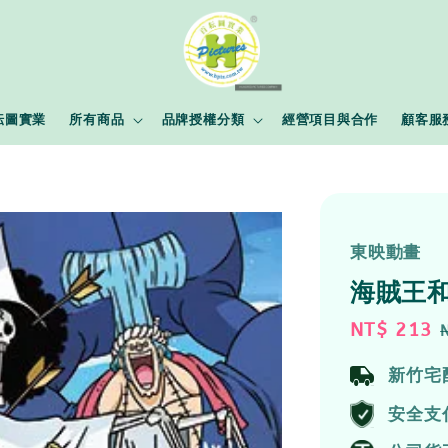
耘圖實業
所有商品
品牌授權分類
經營項目與合作
顧客服
東映動畫
海賊王和
Sale
NT$ 213
price
新竹宅
安全支