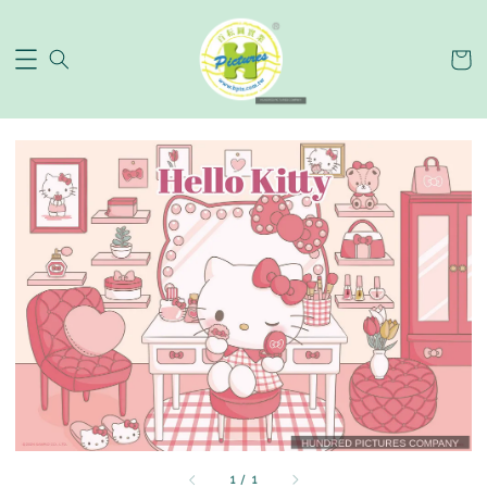
1
/
1