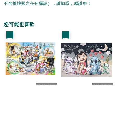
不含情境照之任何擺設），請知悉，感謝您！
您可能也喜歡
優惠
優惠