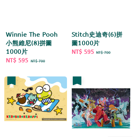
Winnie The Pooh
Stitch史迪奇(6)拼
小熊維尼(8)拼圖
圖1000片
1000片
Sale
NT$ 595
Regular
NT$ 700
Sale
NT$ 595
Regular
price
price
NT$ 700
price
price
優惠
優惠