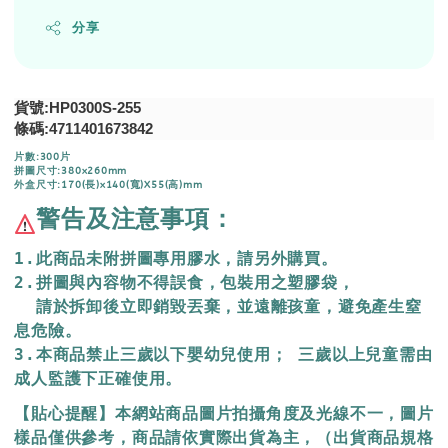
分享
貨號:HP0300S-255
條碼:
4711401673842
片數:300片
拼圖尺寸:380x260mm
外盒尺寸:170(長)x140(寬)X55(高)mm
警告及注意事項：
1.此商品未附拼圖專用膠水，請另外購買。
2.拼圖與內容物不得誤食，包裝用之塑膠袋，
  請於拆卸後立即銷毀丟棄，
並遠離孩童，避免產生窒
息危險。
3.本商品禁止三歲以下嬰幼兒使用； 三歲以上兒童需由
成人監護下正確使用。
【貼心提醒】本網站商品圖片拍攝角度及光線不一，圖片
樣品僅供參考，商品請依實際出貨為主，（出貨商品規格