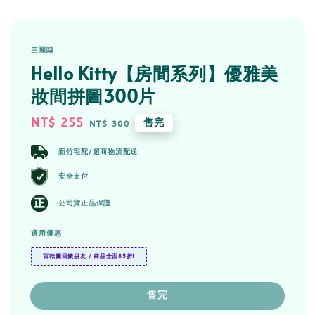
三麗鷗
Hello Kitty【房間系列】優雅美
妝間拼圖300片
Sale
NT$ 255
Regular
售完
NT$ 300
price
price
新竹宅配/超商物流配送
安全支付
公司貨正品保證
適用優惠
百耘圖回饋拼友 / 商品全面85折!
售完