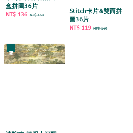
盒拼圖36片
Stitch卡片&雙面拼
Sale
NT$ 136
Regular
NT$ 160
圖36片
price
price
Sale
NT$ 119
Regular
NT$ 140
price
price
優惠