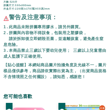
片數:520片
拼圖尺寸:530x380mm
外盒尺寸:220(長)x170(寬)X55(高)mm
警告及注意事項：
1.此商品未附拼圖專用膠水，請另外購買。
2.拼圖與內容物不得誤食，包裝用之塑膠袋，
  請於拆卸後立即銷毀丟棄，
並遠離孩童，避免產生窒
息危險。
3.本商品禁止三歲以下嬰幼兒使用； 三歲以上兒童需由
成人監護下正確使用。
【貼心提醒】本網站商品圖片拍攝角度及光線不一，圖片
樣品僅供參考，商品請依實際出貨為主，（出貨商品規格
不含情境照之任何擺設），請知悉，感謝您！
您可能也喜歡
優惠
優惠