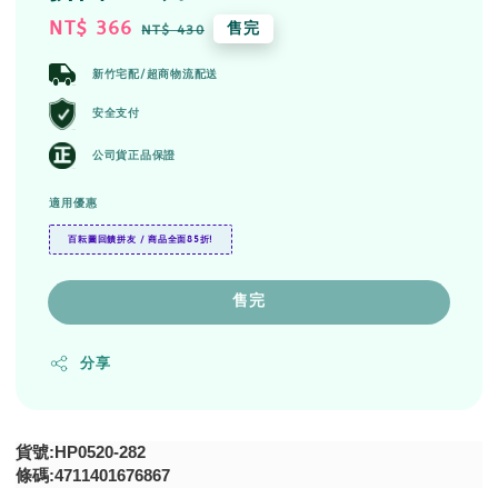
Sale
NT$ 366
Regular
售完
NT$ 430
price
price
新竹宅配/超商物流配送
安全支付
公司貨正品保證
適用優惠
百耘圖回饋拼友 / 商品全面85折!
售完
分享
貨號:HP0520-282
條碼:4711401676867