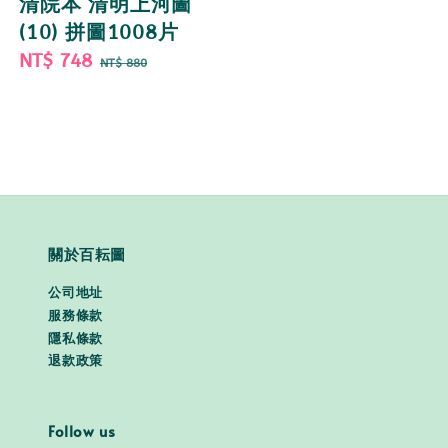
清院本 清明上河圖
(10) 拼圖1008片
Sale
NT$ 748
Regular
NT$ 880
price
price
關於百耘圖
公司地址
服務條款
隱私條款
退款政策
Follow us