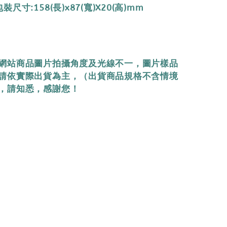
尺寸:158(長)x87(寬)X20(高)mm
網站商品圖片拍攝角度及光線不一，圖片樣品
請依實際出貨為主，（出貨商品規格不含情境
，請知悉，感謝您！