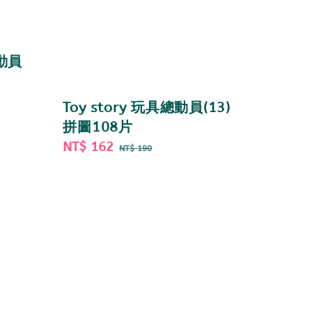
總動員
Toy story 玩具總動員(13)
拼圖108片
Sale
NT$ 162
Regular
NT$ 190
price
price