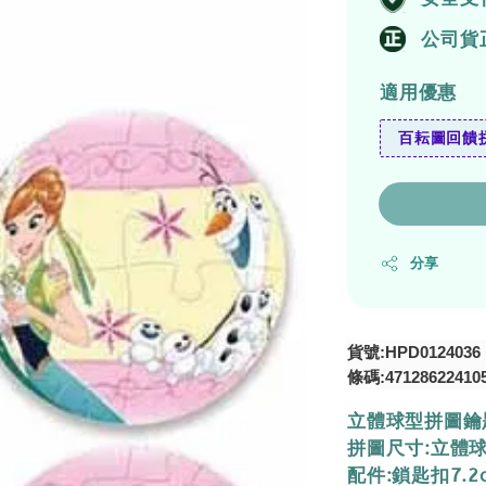
公司貨
適用優惠
百耘圖回饋拼
分享
貨號:HPD0124036
條碼:47128622410
立體球型拼圖鑰
拼圖尺寸:立體球
配件:鎖匙扣7.2