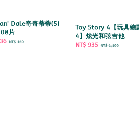
 an' Dale奇奇蒂蒂(5)
Toy Story 4【玩具
08片
4】炫光和弦吉他
136
Regular
NT$ 160
Sale
NT$ 935
Regular
NT$ 1,100
price
price
price