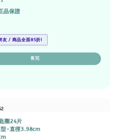
正品保證
友 / 商品全面85折!
售完
52
匙圈24片
型-直徑3.98cm
cm