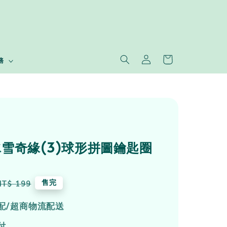
務
en冰雪奇緣(3)球形拼圖鑰匙圈
Regular
售完
NT$ 199
price
配/超商物流配送
付