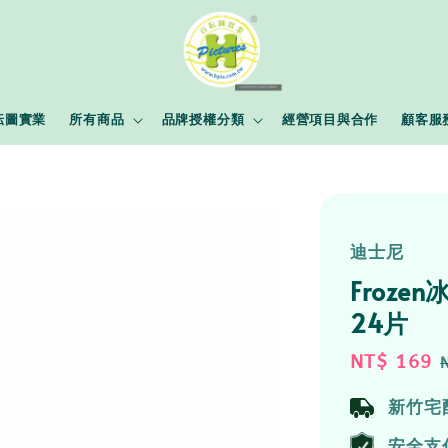
耘圖實業
所有商品
品牌授權分類
經營項目與合作
顧客服
迪士尼
Froz
24片
Sale
NT$ 169
price
新竹宅
安全支