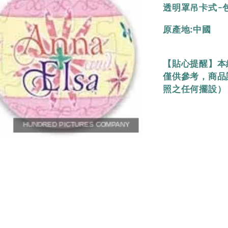
透明罩吊卡式-包裝
原產地:中國
【貼心提醒】本
僅供參考，商品
照之任何擺設）