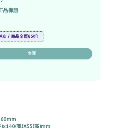
正品保證
友 / 商品全面85折!
售完
260mm
)x140(寬)X55(高)mm