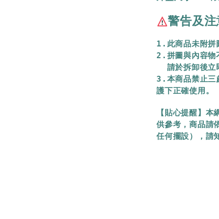
警告及注
1.此商品未附
2.拼圖與內容
  請於拆卸後
3.本商品禁止
護下正確使用。
【貼心提醒】本
供參考，商品請
任何擺設），請