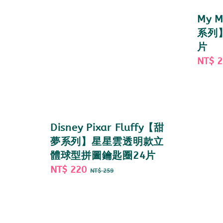
My 
系列
片
Sale
NT$ 
price
Disney Pixar Fluffy【甜
夢系列】星星雲透明款立
體球型拼圖鑰匙圈24片
Sale
NT$ 220
Regular
NT$ 259
price
price