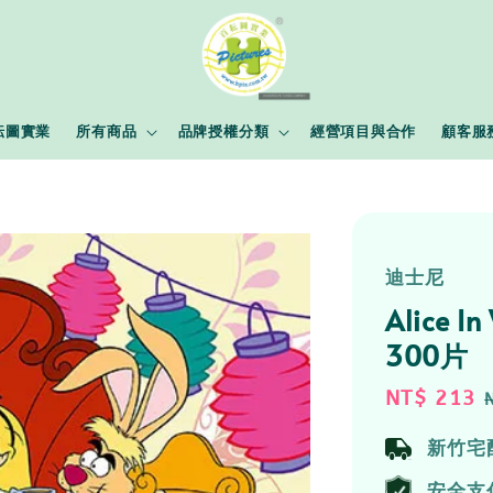
耘圖實業
所有商品
品牌授權分類
經營項目與合作
顧客服
迪士尼
Alice 
300片
Sale
NT$ 213
price
新竹宅
安全支