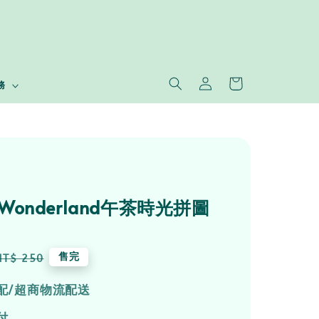
務
In Wonderland午茶時光拼圖
Regular
售完
NT$ 250
price
配/超商物流配送
付