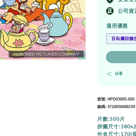
公司貨
適用優惠
百耘圖回饋拼
分享
貨號
: HPD0300S-020
條碼
:
4718050688159
片數:300片
拼圖尺寸:380x
外盒尺寸:170(長