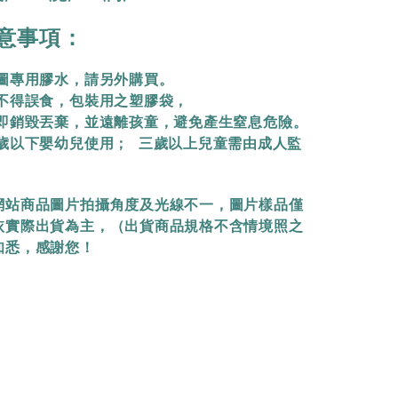
意事項：
拼圖專用膠水，請另外購買。
物不得誤食，包裝用之塑膠袋，
立即銷毀丟棄，
並遠離孩童，避免產生窒息危險。
三歲以下嬰幼兒使用； 三歲以上兒童需由成人監
網站商品圖片拍攝角度及光線不一，圖片樣品僅
依實際出貨為主，（出貨商品規格不含情境照之
知悉，感謝您！