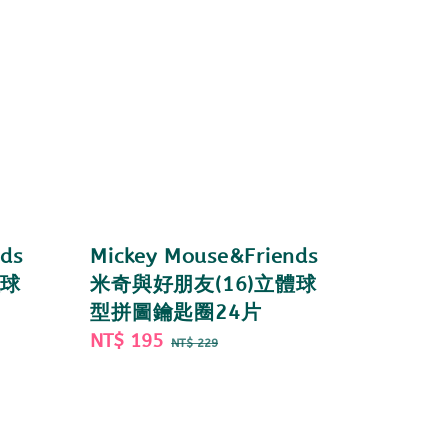
ds
Mickey Mouse&Friends
體球
米奇與好朋友(16)立體球
型拼圖鑰匙圈24片
Sale
NT$ 195
Regular
NT$ 229
price
price