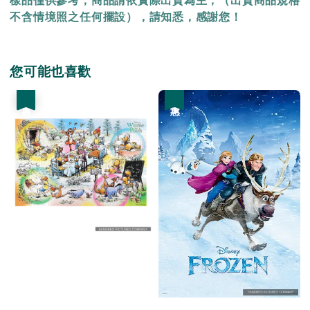
樣品僅供參考，商品請依實際出貨為主，（出貨商品規格
不含情境照之任何擺設），請知悉，感謝您！
您可能也喜歡
優惠
優惠