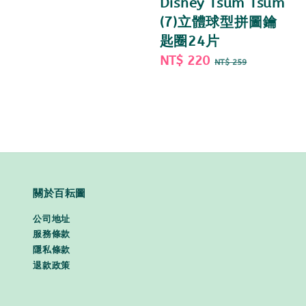
Disney Tsum Tsum
(7)立體球型拼圖鑰
匙圈24片
Sale
NT$ 220
Regular
NT$ 259
price
price
關於百耘圖
公司地址
服務條款
隱私條款
退款政策