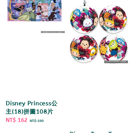
Disney Princess公
主(18)拼圖108片
Sale
NT$ 162
Regular
NT$ 190
price
price