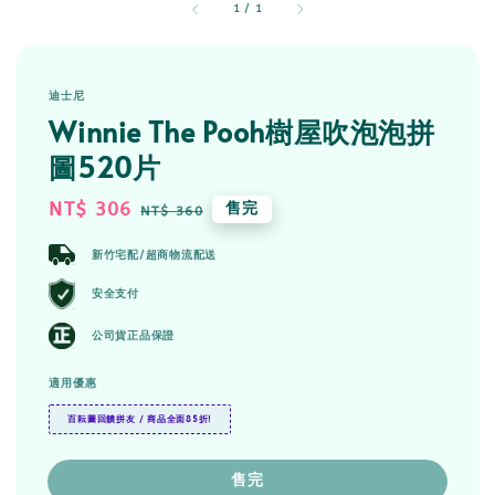
1
/
1
迪士尼
Winnie The Pooh樹屋吹泡泡拼
圖520片
Sale
NT$ 306
Regular
售完
NT$ 360
price
price
新竹宅配/超商物流配送
安全支付
公司貨正品保證
適用優惠
百耘圖回饋拼友 / 商品全面85折!
售完