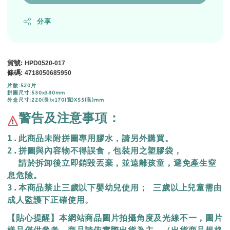
分享
貨號
:
HPD0520-017
條碼
:
4718050685950
片數:520片
拼圖尺寸:530x380mm
外盒尺寸:220(長)x170(寬)X55(高)mm
警告及注意事項：
1.此商品未附拼圖專用膠水，請另外購買。
2.拼圖與內容物不得誤食，包裝用之塑膠袋，
  請於拆卸後立即銷毀丟棄，
並遠離孩童，避免產生窒
息危險。
3.本商品禁止三歲以下嬰幼兒使用； 三歲以上兒童需由
成人監護下正確使用。
【貼心提醒】本網站商品圖片拍攝角度及光線不一，圖片