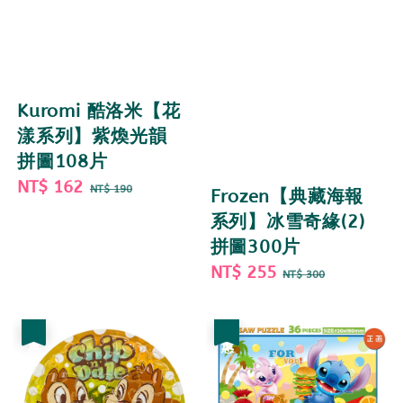
Kuromi 酷洛米【花
漾系列】紫煥光韻
拼圖108片
Sale
NT$ 162
Regular
NT$ 190
Frozen【典藏海報
price
price
系列】冰雪奇緣(2)
拼圖300片
Sale
NT$ 255
Regular
NT$ 300
price
price
優惠
優惠