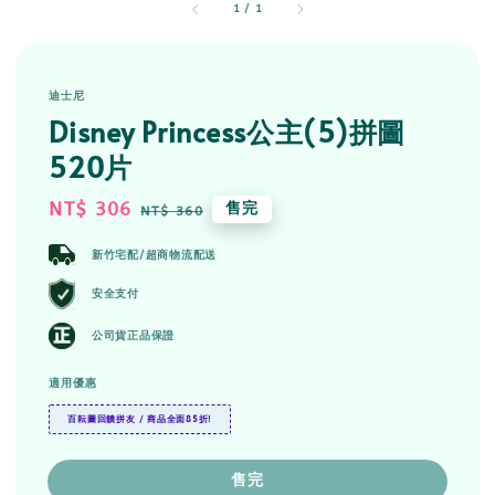
1
/
1
迪士尼
Disney Princess公主(5)拼圖
520片
Sale
NT$ 306
Regular
售完
NT$ 360
price
price
新竹宅配/超商物流配送
安全支付
公司貨正品保證
適用優惠
百耘圖回饋拼友 / 商品全面85折!
售完