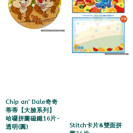
Chip an' Dale奇奇
蒂蒂【大臉系列】
哈囉拼圖磁鐵16片-
Stitch卡片&雙面拼
透明(圓)