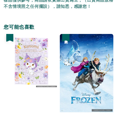
樣品僅供參考，商品請依實際出貨為主，（出貨商品規格
不含情境照之任何擺設），請知悉，感謝您！
您可能也喜歡
優惠
優惠