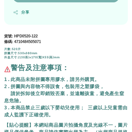
分享
貨號
: HPD0520-122
條碼
: 4710484505071
片數:520片
拼圖尺寸:530x380mm
外盒尺寸:220(長)x170(寬)X55(高)mm
警告及注意事項：
1.此商品未附拼圖專用膠水，請另外購買。
2.拼圖與內容物不得誤食，包裝用之塑膠袋，
  請於拆卸後立即銷毀丟棄，
並遠離孩童，避免產生窒
息危險。
3.本商品禁止三歲以下嬰幼兒使用； 三歲以上兒童需由
成人監護下正確使用。
【貼心提醒】本網站商品圖片拍攝角度及光線不一，圖片