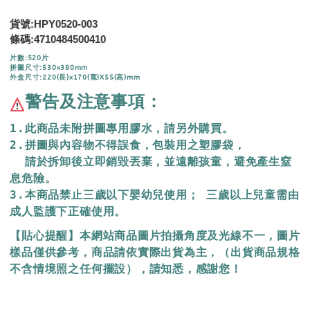
貨號:HPY0520-003
4710484500410
條碼:
片數:520片
拼圖尺寸:530x380mm
外盒尺寸:220(長)x170(寬)X55(高)mm
警告及注意事項：
1.此商品未附拼圖專用膠水，請另外購買。
2.拼圖與內容物不得誤食，包裝用之塑膠袋，
  請於拆卸後立即銷毀丟棄，
並遠離孩童，避免產生窒
息危險。
3.本商品禁止三歲以下嬰幼兒使用； 三歲以上兒童需由
成人監護下正確使用。
【貼心提醒】本網站商品圖片拍攝角度及光線不一，圖片
樣品僅供參考，商品請依實際出貨為主，（出貨商品規格
不含情境照之任何擺設），請知悉，感謝您！