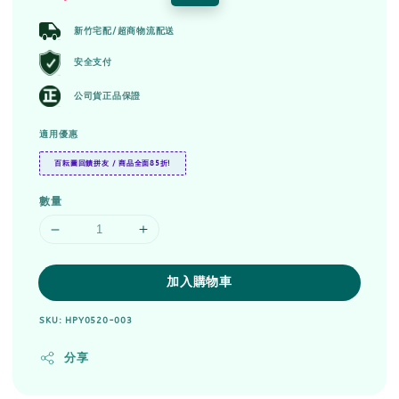
price
price
新竹宅配/超商物流配送
安全支付
公司貨正品保證
適用優惠
百耘圖回饋拼友 / 商品全面85折!
數量
加入購物車
SKU: HPY0520-003
分享