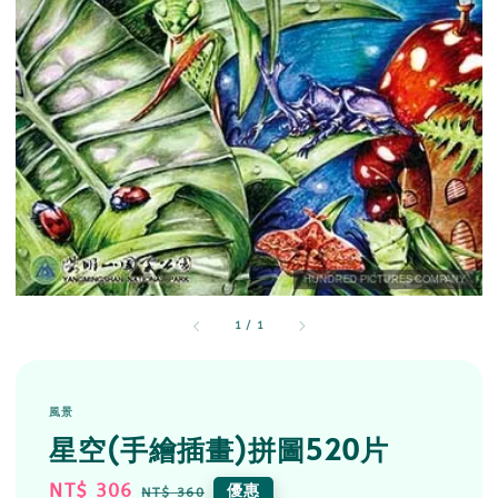
1
/
1
風景
星空(手繪插畫)拼圖520片
Sale
NT$ 306
Regular
優惠
NT$ 360