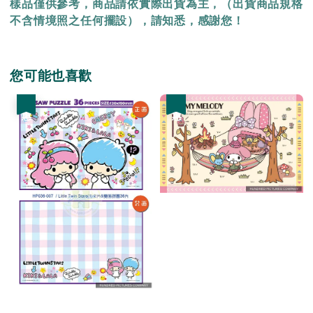
樣品僅供參考，商品請依實際出貨為主，（出貨商品規格
不含情境照之任何擺設），請知悉，感謝您！
您可能也喜歡
優惠
優惠