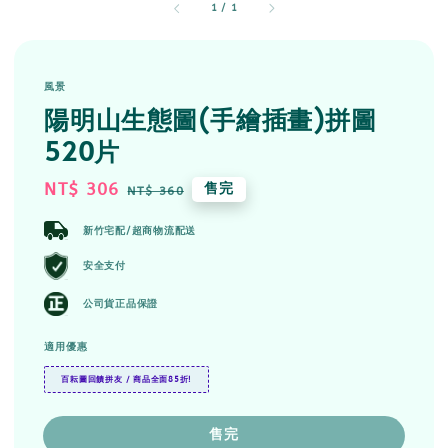
1
/
1
風景
陽明山生態圖(手繪插畫)拼圖
520片
Sale
NT$ 306
Regular
售完
NT$ 360
price
price
新竹宅配/超商物流配送
安全支付
公司貨正品保證
適用優惠
百耘圖回饋拼友 / 商品全面85折!
售完