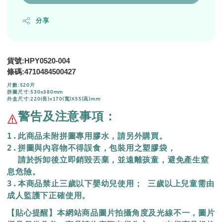
分享
貨號:HPY0520-004
4710484500427
條碼:
片數:520片
拼圖尺寸:530x380mm
外盒尺寸:220(長)x170(寬)X55(高)mm
警告及注意事項：
1.此商品未附拼圖專用膠水，請另外購買。
2.拼圖與內容物不得誤食，包裝用之塑膠袋，
  請於拆卸後立即銷毀丟棄，
並遠離孩童，避免產生窒
息危險。
3.本商品禁止三歲以下嬰幼兒使用； 三歲以上兒童需由
成人監護下正確使用。
【貼心提醒】本網站商品圖片拍攝角度及光線不一，圖片