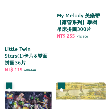
My Melody 美樂蒂
【露營系列】攀樹
吊床拼圖300片
Sale
NT$ 255
Regular
NT$ 300
price
price
Little Twin
Stars(1)卡片&雙面
拼圖36片
Sale
NT$ 119
Regular
NT$ 140
price
price
優惠
優惠